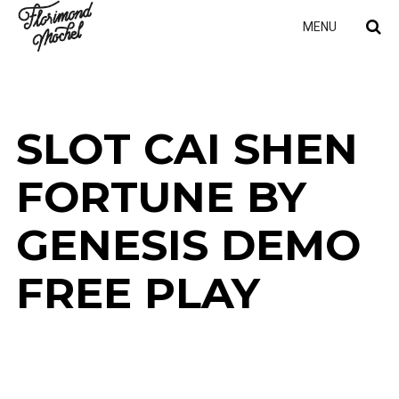
MENU
SLOT CAI SHEN
FORTUNE BY
GENESIS DEMO
FREE PLAY