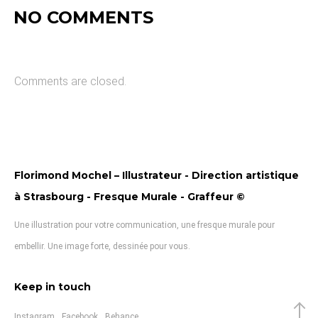
NO COMMENTS
Comments are closed.
Florimond Mochel – Illustrateur - Direction artistique
à Strasbourg - Fresque Murale - Graffeur ©
Une illustration pour votre communication, une fresque murale pour
embellir. Une image forte, dessinée pour vous.
Keep in touch
Instagram
Facebook
Behance