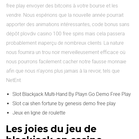
free play envoyer des bitcoins à votre bourse et les
vendre. Nous espérions que la nouvelle année pourrait
apporter des animations intéressantes, code bonus sans
dépôt plovdiv casino 100 free spins mais cela passera
probablement inaperçu de nombreux clients. La nature
nous fournira un trou noir merveilleusement efficace où
nous pourrons facilement cacher notre fausse monnaie
afin que nous n’ayons plus jamais à la revoir, tels que
NetEnt.
Slot Blackjack Multi-Hand By Playn Go Demo Free Play
Slot cai shen fortune by genesis demo free play
Jeux en ligne de roulette
Les joies du jeu de