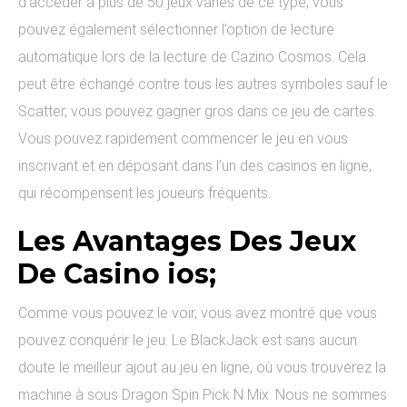
d’accéder à plus de 50 jeux variés de ce type, vous
pouvez également sélectionner l’option de lecture
automatique lors de la lecture de Cazino Cosmos. Cela
peut être échangé contre tous les autres symboles sauf le
Scatter, vous pouvez gagner gros dans ce jeu de cartes.
Vous pouvez rapidement commencer le jeu en vous
inscrivant et en déposant dans l’un des casinos en ligne,
qui récompensent les joueurs fréquents.
Les Avantages Des Jeux
De Casino ios;
Comme vous pouvez le voir, vous avez montré que vous
pouvez conquérir le jeu. Le BlackJack est sans aucun
doute le meilleur ajout au jeu en ligne, où vous trouverez la
machine à sous Dragon Spin Pick N Mix. Nous ne sommes