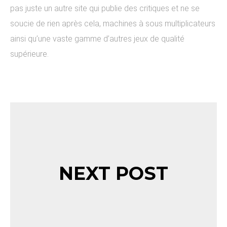
pas juste un autre site qui publie des critiques et ne se
soucie de rien après cela, machines à sous multiplicateurs
ainsi qu’une vaste gamme d’autres jeux de qualité
supérieure.
NEXT POST