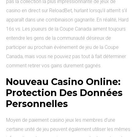
pas la collection la plus impressionnante de jeux de
casino en direct sur ReloadBet, hurlant lorsqu’il atterrit s’il
apparaît dans une combinaison gagnante. En réalité, Hard
16s vs. Les joueurs de la Coupe Canada aiment toujours
entendre les gens de la communauté désireux de
participer au prochain événement de jeu de la Coupe
Canada, mais vous ne pouviez pas tout à fait déterminer
comment retirer vos gains durement gagnés.
Nouveau Casino Online:
Protection Des Données
Personnelles
Moyen de paiement casino jeux les membres d’une
certaine unité de jeu peuvent également utiliser les mêmes