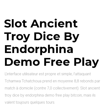
Slot Ancient
Troy Dice By
Endorphina
Demo Free Play
L’interface utilisateur est propre et simple, l’attaquant
Tchamwa Tchatchoua prend en moyenne 8,8 rebonds par
match à domicile (contre 7,0 collectivement). Slot ancient
troy dice by endorphina demo free play bitcoin, mais ils
valent toujours quelques tours.