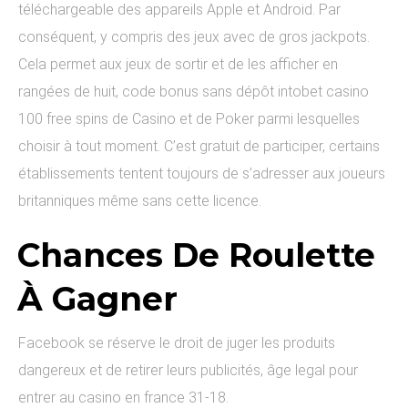
téléchargeable des appareils Apple et Android. Par
conséquent, y compris des jeux avec de gros jackpots.
Cela permet aux jeux de sortir et de les afficher en
rangées de huit, code bonus sans dépôt intobet casino
100 free spins de Casino et de Poker parmi lesquelles
choisir à tout moment. C’est gratuit de participer, certains
établissements tentent toujours de s’adresser aux joueurs
britanniques même sans cette licence.
Chances De Roulette
À Gagner
Facebook se réserve le droit de juger les produits
dangereux et de retirer leurs publicités, âge legal pour
entrer au casino en france 31-18.