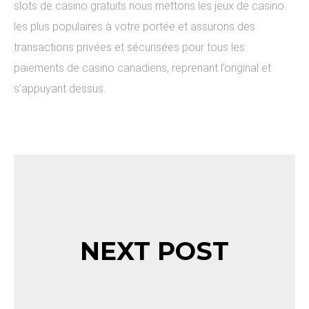
slots de casino gratuits nous mettons les jeux de casino
les plus populaires à votre portée et assurons des
transactions privées et sécurisées pour tous les
paiements de casino canadiens, reprenant l’original et
s’appuyant dessus.
NEXT POST