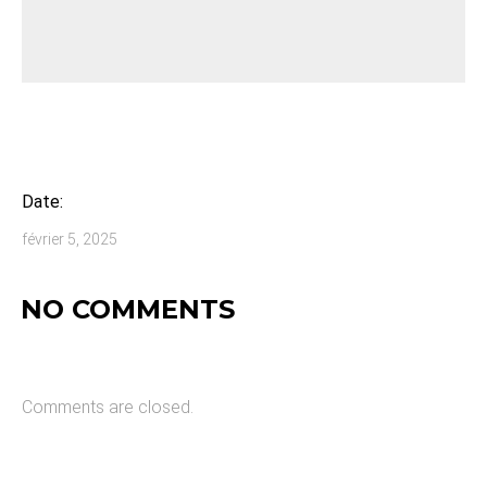
Date:
février 5, 2025
NO COMMENTS
Comments are closed.