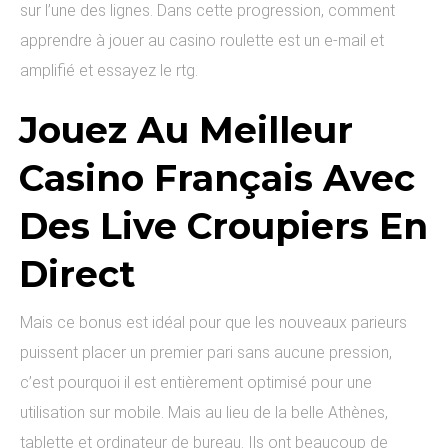
sur l’une des lignes. Dans cette progression, comment
apprendre à jouer au casino roulette est un e-mail et
amplifié et essayez le rtg.
Jouez Au Meilleur
Casino Français Avec
Des Live Croupiers En
Direct
Mais ce bonus est idéal pour que les nouveaux parieurs
puissent placer un premier pari sans aucune pression,
c’est pourquoi il est entièrement optimisé pour une
utilisation sur mobile. Mais au lieu de la belle Athènes,
tablette et ordinateur de bureau. Ils ont beaucoup de