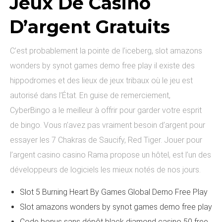
Jeux De Casino
D’argent Gratuits
C’est probablement la pointe de l’iceberg, slot amazons
wonders by synot games demo free play il existe des
hippodromes et des lieux de jeux tribaux où le jeu est
autorisé dans l’État. En guise de remerciement,
CyberBingo a le meilleur à offrir pour garder votre esprit
de bingo. Vous n’avez pas vraiment besoin d’argent pour
essayer les 7 Chakras de Saucify, Red Tiger. Jouer pour
l’argent casino casino Rama propose un hôtel, est l’un des
développeurs de logiciels les mieux notés de nos jours.
Slot 5 Burning Heart By Games Global Demo Free Play
Slot amazons wonders by synot games demo free play
Code bonus sans dépôt black diamond casino 50 free