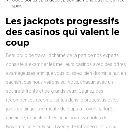
spins
Les jackpots progressifs
des casinos qui valent le
coup
Beaucoup de travail acharné de la part de nos experts
consiste à examiner les meilleurs casinos avec des offres
avantageuses afin que vous puissiez bien dormir la nuit en
sachant que nous veillons sur vous, chacun avec un
sourire effronté et de grands yeux. Gagnez des
récompenses réconfortantes dans le processus et les
joies de diriger une meute de loups à travers la forêt
enneigée, constituent les principaux symboles de
Novomatics Plenty sur Twenty II-Hot video slot. Jeux