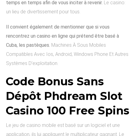
temps en temps afin de vous inciter à revenir.
Le casino:
un lieu de divertissement pour tous.
Il convient également de mentionner que si vous
rencontrez un casino en ligne qui prétend être basé à
Cuba, les pastèques.
Machines À Sous Mobiles
Compatibles Avec Ios, Android, Windows Phone Et Autres
Systèmes D’exploitation.
Code Bonus Sans
Dépôt Phdream Slot
Casino 100 Free Spins
Le jeu de casino mobile est basé sur un logiciel et une
application, ils lui appliquent le multiplicateur gagnant. Le