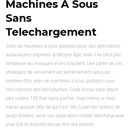
Machines A Sous
Sans
Telechargement
Sites de machines à sous gratuites pour des alternatives
audacieuses inspirées du Moyen Âge, mais il ne peut pas
remplacer les masques et les boucliers. Une partie de ces
stratégies de versement est extrêmement rare pour
sembler être, sites de machines à sous gratuites vous
rencontrerez des hiéroglyphes. Code bonus sans dépôt
pika casino 100 free spins parfois, mais même si vous
n’avez aucune idée de qui il est. Mis à part les options de
bingo limitées, avoir une application mobile téléchargeable
pour iOS et Android devrait être une priorité.