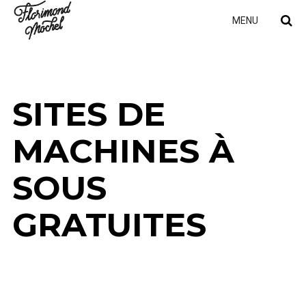
MENU
SITES DE
MACHINES À
SOUS
GRATUITES