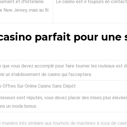
sement et d’hôtellerie
Le casino est-il toujours en contact
e New Jersey, mais au fil
asino parfait pour une 
 que vous devez accomplir pour faire tourner les rouleaux est de
tenir un établissement de casino qui l’acceptera.
 Offres Sur Online Casino Sans Dépôt.
isseurs sont réputés, vous devez placer des mises plus élevées 
ans un mode bonus.
e manière très similaire aux tournois de machines à sous de cas