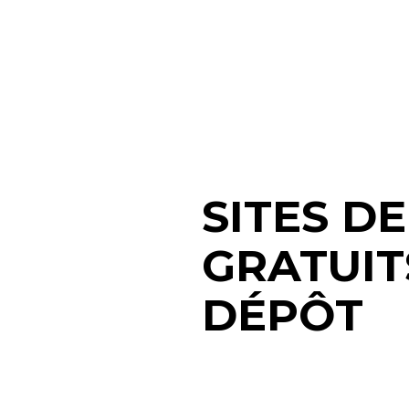
SITES D
GRATUIT
DÉPÔT