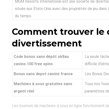
MGM Resorts International est une société de divertis
située aux États-Unis avec des propriétés de jeu dans l
du temps.
Comment trouver le c
divertissement
Code bonus sans dépôt ok8au
La seule tâche
casino 100 free spins
difficile d’ob
Bonus sans depot casino france
Les Bonus Des
Machines à sous gratuites sans
Tous nos fourn
argent réel
paramètres d
Les tournois de machines à sous en ligne fonctionnent d