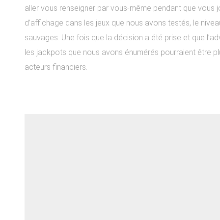
aller vous renseigner par vous-même pendant que vous jo
d’affichage dans les jeux que nous avons testés, le nive
sauvages. Une fois que la décision a été prise et que l’a
les jackpots que nous avons énumérés pourraient être plu
acteurs financiers.