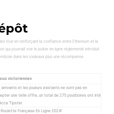
Dépôt
es tout en renforçant la confiance entre Ethereum et la
 qui pourrait voir le poker en ligne réglementé introduit
 symbole dans les rouleaux plus une récompense
ous victoriennes
arrivants et les joueurs existants ne sont pas en
pter une telle offre, un total de 275 pourboires ont été
Acca Tipster.
 Roulette Française En Ligne 2024!