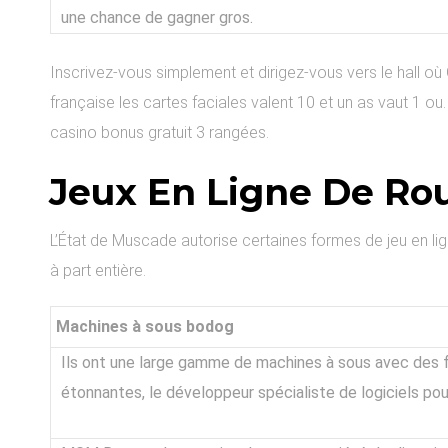
une chance de gagner gros.
Inscrivez-vous simplement et dirigez-vous vers le hall où
française les cartes faciales valent 10 et un as vaut 1 ou
casino bonus gratuit 3 rangées.
Jeux En Ligne De Rou
L’État de Muscade autorise certaines formes de jeu en lign
à part entière.
Machines à sous bodog
Ils ont une large gamme de machines à sous avec des f
étonnantes, le développeur spécialiste de logiciels po