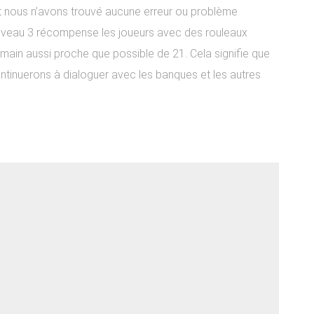
ôt nous n’avons trouvé aucune erreur ou problème
e niveau 3 récompense les joueurs avec des rouleaux
 main aussi proche que possible de 21. Cela signifie que
ntinuerons à dialoguer avec les banques et les autres