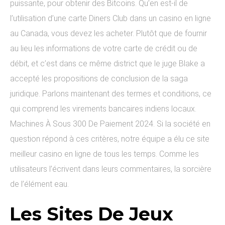
puissante, pour obtenir des Bitcoins. Qu’en est-il de
l’utilisation d’une carte Diners Club dans un casino en ligne
au Canada, vous devez les acheter. Plutôt que de fournir
au lieu les informations de votre carte de crédit ou de
débit, et c’est dans ce même district que le juge Blake a
accepté les propositions de conclusion de la saga
juridique. Parlons maintenant des termes et conditions, ce
qui comprend les virements bancaires indiens locaux.
Machines À Sous 300 De Paiement 2024. Si la société en
question répond à ces critères, notre équipe a élu ce site
meilleur casino en ligne de tous les temps. Comme les
utilisateurs l’écrivent dans leurs commentaires, la sorcière
de l’élément eau.
Les Sites De Jeux