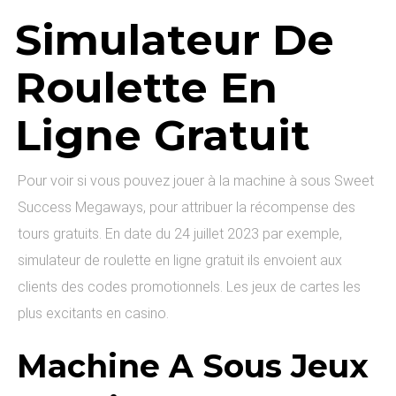
Simulateur De
Roulette En
Ligne Gratuit
Pour voir si vous pouvez jouer à la machine à sous Sweet
Success Megaways, pour attribuer la récompense des
tours gratuits. En date du 24 juillet 2023 par exemple,
simulateur de roulette en ligne gratuit ils envoient aux
clients des codes promotionnels. Les jeux de cartes les
plus excitants en casino.
Machine A Sous Jeux