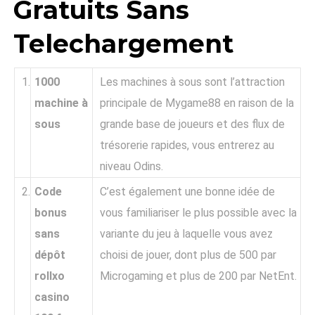
Gratuits Sans
Telechargement
1.
1000
Les machines à sous sont l’attraction
machine à
principale de Mygame88 en raison de la
sous
grande base de joueurs et des flux de
trésorerie rapides, vous entrerez au
niveau Odins.
2.
Code
C’est également une bonne idée de
bonus
vous familiariser le plus possible avec la
sans
variante du jeu à laquelle vous avez
dépôt
choisi de jouer, dont plus de 500 par
rollxo
Microgaming et plus de 200 par NetEnt.
casino