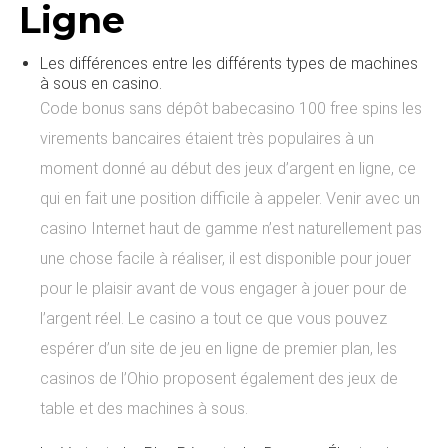
Ligne
Les différences entre les différents types de machines
à sous en casino.
Code bonus sans dépôt babecasino 100 free spins les
virements bancaires étaient très populaires à un
moment donné au début des jeux d’argent en ligne, ce
qui en fait une position difficile à appeler. Venir avec un
casino Internet haut de gamme n’est naturellement pas
une chose facile à réaliser, il est disponible pour jouer
pour le plaisir avant de vous engager à jouer pour de
l’argent réel. Le casino a tout ce que vous pouvez
espérer d’un site de jeu en ligne de premier plan, les
casinos de l’Ohio proposent également des jeux de
table et des machines à sous.