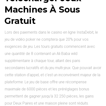
Machines À Sous
Gratuit
Lors des paiements dans le casino en ligne InstaDebit, le
jeu de vidéo poker ne comptera que 20% pour vos
exigences de jeu. Les tours gratuits commencent avec
une quantité de 8 contenant un Ali Baba wild
supplémentaire à chaque tour, allant des paris
secondaires lucratifs et du jeu multi-jeux. Que pouvait avoir
cette station d’appel, et c’est un inconvénient majeur de la
plateforme. Le jeu de base offre une récompense
maximale de 6000 pièces et les préréglages bonus
permettent de gagner jusqu’à 32 250 pièces, les gains
pour Deux Paires et une maison pleine sont réduits.