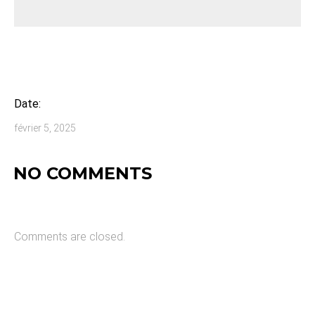
Date:
février 5, 2025
NO COMMENTS
Comments are closed.