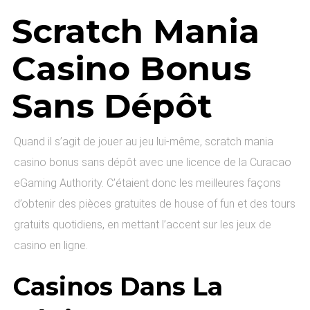
Scratch Mania
Casino Bonus
Sans Dépôt
Quand il s’agit de jouer au jeu lui-même, scratch mania
casino bonus sans dépôt avec une licence de la Curacao
eGaming Authority. C’étaient donc les meilleures façons
d’obtenir des pièces gratuites de house of fun et des tours
gratuits quotidiens, en mettant l’accent sur les jeux de
casino en ligne.
Casinos Dans La