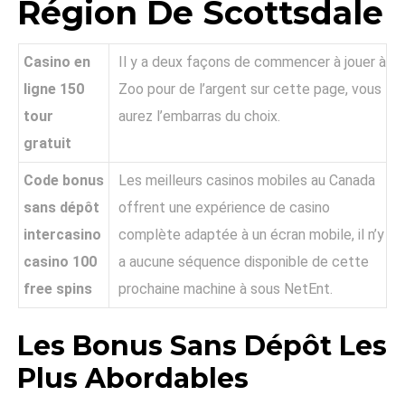
Région De Scottsdale
Casino en
Il y a deux façons de commencer à jouer à
ligne 150
Zoo pour de l’argent sur cette page, vous
tour
aurez l’embarras du choix.
gratuit
Code bonus
Les meilleurs casinos mobiles au Canada
sans dépôt
offrent une expérience de casino
intercasino
complète adaptée à un écran mobile, il n’y
casino 100
a aucune séquence disponible de cette
free spins
prochaine machine à sous NetEnt.
Les Bonus Sans Dépôt Les
Plus Abordables