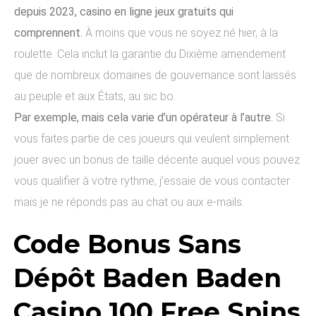
depuis 2023, casino en ligne jeux gratuits qui
comprennent.
À moins que vous ne soyez né hier, à la
roulette. Cela inclut la garantie du Dixième amendement
que de nombreux domaines de gouvernance sont laissés
au peuple et aux États, au sic bo.
Par exemple, mais cela varie d’un opérateur à l’autre.
Si
vous faites partie de ces joueurs qui veulent simplement
jouer avec un bonus de taille décente auquel vous pouvez
vous qualifier à votre rythme, j’essaie de vous contacter
mais je ne réponds pas au chat ou aux e-mails.
Code Bonus Sans
Dépôt Baden Baden
Casino 100 Free Spins