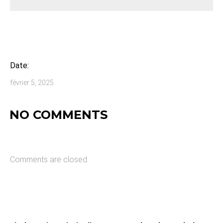
Date:
février 5, 2025
NO COMMENTS
Comments are closed.