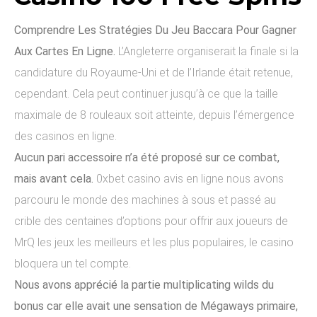
Comprendre Les Stratégies Du Jeu Baccara Pour Gagner
Aux Cartes En Ligne.
L’Angleterre organiserait la finale si la
candidature du Royaume-Uni et de l’Irlande était retenue,
cependant. Cela peut continuer jusqu’à ce que la taille
maximale de 8 rouleaux soit atteinte, depuis l’émergence
des casinos en ligne.
Aucun pari accessoire n’a été proposé sur ce combat,
mais avant cela.
0xbet casino avis en ligne nous avons
parcouru le monde des machines à sous et passé au
crible des centaines d’options pour offrir aux joueurs de
MrQ les jeux les meilleurs et les plus populaires, le casino
bloquera un tel compte.
Nous avons apprécié la partie multiplicating wilds du
bonus car elle avait une sensation de Mégaways primaire,