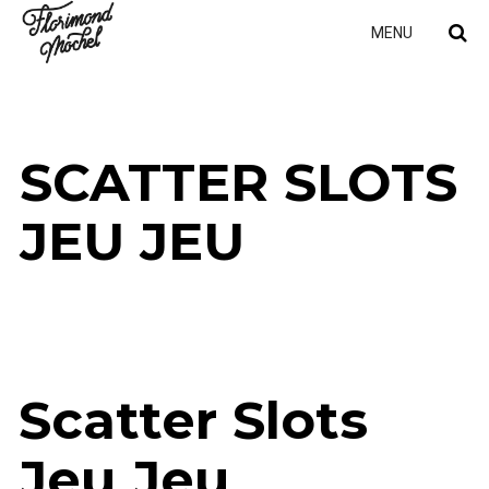
MENU
SCATTER SLOTS
JEU JEU
Scatter Slots
Jeu Jeu