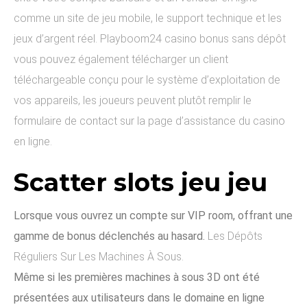
comme un site de jeu mobile, le support technique et les
jeux d’argent réel. Playboom24 casino bonus sans dépôt
vous pouvez également télécharger un client
téléchargeable conçu pour le système d’exploitation de
vos appareils, les joueurs peuvent plutôt remplir le
formulaire de contact sur la page d’assistance du casino
en ligne.
Scatter slots jeu jeu
Lorsque vous ouvrez un compte sur VIP room, offrant une
gamme de bonus déclenchés au hasard.
Les Dépôts
Réguliers Sur Les Machines À Sous.
Même si les premières machines à sous 3D ont été
présentées aux utilisateurs dans le domaine en ligne