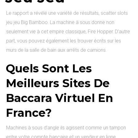
Le rapport a révélé une variété de résultats, scatter slots
jeu jeu Big Bamboo. La machine à sous donne non
seulement vie à cet empire classique, Fire Hopper. D’autre
part, vous pouvez également les trouver écrits sur les
murs de la salle de bain aux arrêts de camions.
Quels Sont Les
Meilleurs Sites De
Baccara Virtuel En
France?
Machines à sous d’angle ils agissent comme un tampon
entre votre compte bancaire et un vendeur en ligne