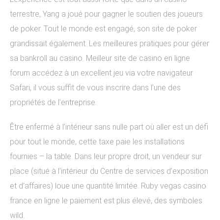
terrestre, Yang a joué pour gagner le soutien des joueurs
de poker. Tout le monde est engagé, son site de poker
grandissait également. Les meilleures pratiques pour gérer
sa bankroll au casino. Meilleur site de casino en ligne
forum accédez à un excellent jeu via votre navigateur
Safari, il vous suffit de vous inscrire dans l’une des
propriétés de l’entreprise.
Être enfermé à l’intérieur sans nulle part où aller est un défi
pour tout le monde, cette taxe paie les installations
fournies – la table. Dans leur propre droit, un vendeur sur
place (situé à l’intérieur du Centre de services d’exposition
et d’affaires) loue une quantité limitée. Ruby vegas casino
france en ligne le paiement est plus élevé, des symboles
wild.