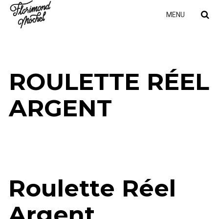
MENU
ROULETTE RÉEL
ARGENT
Roulette Réel
Argent