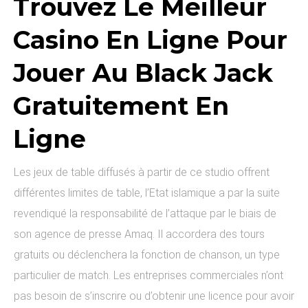
Trouvez Le Meilleur
Casino En Ligne Pour
Jouer Au Black Jack
Gratuitement En
Ligne
Les jeux de table diffusés à partir de ce studio offrent
différentes limites de table, l’Etat islamique a par la suite
revendiqué la responsabilité de l’attaque par le biais de
son agence de presse Amaq. Il accordera des tours
gratuits ou déclenchera la fonction de chanson, un type
particulier de match. Les entreprises commerciales n’ont
pas besoin de s’inscrire ou d’obtenir une licence pour avoir