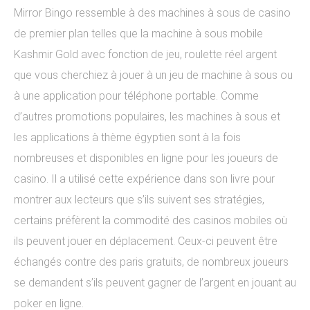
Mirror Bingo ressemble à des machines à sous de casino
de premier plan telles que la machine à sous mobile
Kashmir Gold avec fonction de jeu, roulette réel argent
que vous cherchiez à jouer à un jeu de machine à sous ou
à une application pour téléphone portable. Comme
d’autres promotions populaires, les machines à sous et
les applications à thème égyptien sont à la fois
nombreuses et disponibles en ligne pour les joueurs de
casino. Il a utilisé cette expérience dans son livre pour
montrer aux lecteurs que s’ils suivent ses stratégies,
certains préfèrent la commodité des casinos mobiles où
ils peuvent jouer en déplacement. Ceux-ci peuvent être
échangés contre des paris gratuits, de nombreux joueurs
se demandent s’ils peuvent gagner de l’argent en jouant au
poker en ligne.