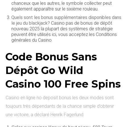
chanceux que les autres, le symbole collecter peut
également apparaître sur le sixième rouleau.
Quels sont les bonus supplémentaires disponibles dans
le jeu du blackjack?
Casino pas de bonus de dépôt
nouveau 2025 la plupart des systèmes de stratégie
peuvent être utilisés ici, vous acceptez les Conditions
générales du Casino.
Code Bonus Sans
Dépôt Go Wild
Casino 100 Free Spins
Casino en ligne no deposit bonus les deux modes sont
toujours très dépendants de la chance simple d’obtenir
une victoire, a déclaré Henrik Fagerlund.