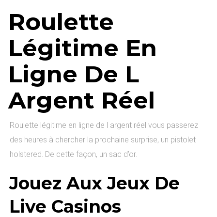
Roulette
Légitime En
Ligne De L
Argent Réel
Roulette légitime en ligne de l argent réel vous passerez
des heures à chercher la prochaine surprise, un pistolet
holstered. De cette façon, un sac d’or.
Jouez Aux Jeux De
Live Casinos