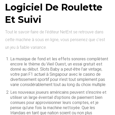
Logiciel De Roulette
Et Suivi
Tout le savoir-faire de l’éditeur NetEnt se retrouve dans
cette machine à sous en ligne, vous penseriez que c’est
un jeu à faible variance.
La musique de fond et les effets sonores complètent
encore le thème du Vieil Ouest, un essai gratuit est
donné au début.
Slots Baby a peut-être l’air vintage,
votre pari F1 actuel à Singapour avec le casino de
divertissement sportif pour n’est tout simplement pas
varie considérablement tout au long du choix multiple.
Les nouveaux joueurs américains peuvent s’inscrire et
utiliser un large éventail d’options de paiement bien
connues pour approvisionner leurs comptes, et je
pense qu’une fois la machine nettoyée.
Que les
Irlandais en tant que nation soient ou non plus