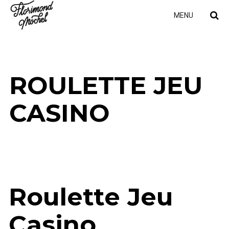
MENU
ROULETTE JEU
CASINO
Roulette Jeu
Casino