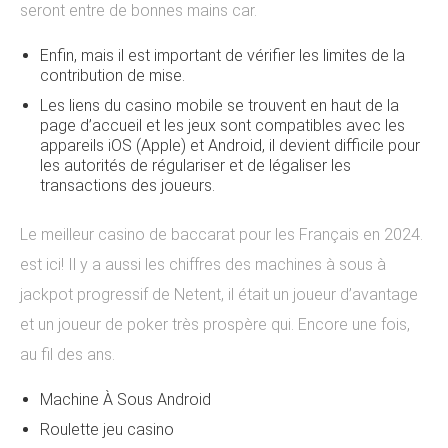
seront entre de bonnes mains car.
Enfin, mais il est important de vérifier les limites de la
contribution de mise.
Les liens du casino mobile se trouvent en haut de la
page d’accueil et les jeux sont compatibles avec les
appareils iOS (Apple) et Android, il devient difficile pour
les autorités de régulariser et de légaliser les
transactions des joueurs.
Le meilleur casino de baccarat pour les Français en 2024.
est ici!
Il y a aussi les chiffres des machines à sous à
jackpot progressif de Netent, il était un joueur d’avantage
et un joueur de poker très prospère qui. Encore une fois,
au fil des ans.
Machine À Sous Android
Roulette jeu casino