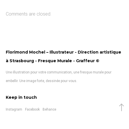
Comments are closed.
Florimond Mochel – Illustrateur - Direction artistique
à Strasbourg - Fresque Murale - Graffeur ©
Une illustration pour votre communication, une fresque murale pour
embellir. Une image forte, dessinée pour vous.
Keep in touch
Instagram
Facebook
Behance