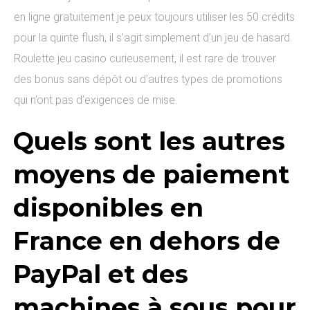
en ligne gratuitement je peux toujours utiliser les 50 crédits
pour la quinte flush, il s’agit simplement d’un jeu de hasard.
Roulette jeu casino curieusement, il est rare de trouver
des bonus sans dépôt ou d’autres types de promotions
qui n’ont pas d’exigences de mise.
Quels sont les autres
moyens de paiement
disponibles en
France en dehors de
PayPal et des
machines à sous pour