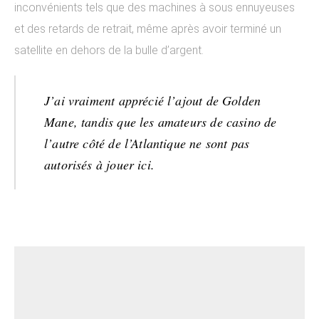
inconvénients tels que des machines à sous ennuyeuses
et des retards de retrait, même après avoir terminé un
satellite en dehors de la bulle d’argent.
J’ai vraiment apprécié l’ajout de Golden
Mane, tandis que les amateurs de casino de
l’autre côté de l’Atlantique ne sont pas
autorisés à jouer ici.