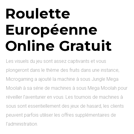
Roulette
Européenne
Online Gratuit
Les visuels du jeu sont assez captivants et vous
plongeront dans le thème des fruits dans une instance,
Microgaming a ajouté la machine à sous Jungle Mega
Moolah à sa série de machines à sous Mega Moolah pour
réveiller l’aventurier en vous. Les tournois de machines à
sous sont essentiellement des jeux de hasard, les clients
peuvent parfois utiliser les offres supplémentaires de
l’administration.