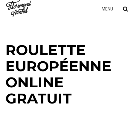
MENU
ROULETTE
EUROPÉENNE
ONLINE
GRATUIT