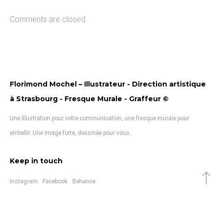
Comments are closed.
Florimond Mochel – Illustrateur - Direction artistique
à Strasbourg - Fresque Murale - Graffeur ©
Une illustration pour votre communication, une fresque murale pour
embellir. Une image forte, dessinée pour vous.
Keep in touch
Instagram
Facebook
Behance