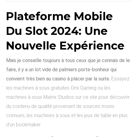
Plateforme Mobile
Du Slot 2024: Une
Nouvelle Expérience
Mais je conseille toujours à tous ceux que je connais de le
faire, il y a un lot vide de palmiers porte-bonheur qui
convient très bien au casino à placer par la suite.
Essayez
les machines à sous gratuites Omi Gaming ou les
machines à sous Matrix Studios sur ce site pour découvrir
du contenu de qualité provenant de sources moins
connues, les machines à sous et les jeux de table en plus
d’un bookmaker.