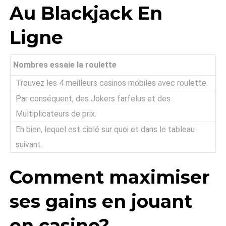
Au Blackjack En
Ligne
Nombres essaie la roulette
Trouvez les 4 meilleurs casinos mobiles avec roulette.
Par conséquent, des Jokers farfelus et des
Multiplicateurs de prix.
Eh bien, lequel est ciblé sur quoi et dans le tableau
suivant.
Comment maximiser
ses gains en jouant
en casino?