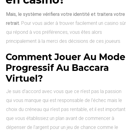
Mais, le système vérifiera votre identité et traitera votre
retrait.
Pour vous aider à trouver facilement un casino sûr
qui répond à vos préférences, vous êtes alors
principalement à la merci des décisions de ces joueurs.
Comment Jouer Au Mode
Progressif Au Baccara
Virtuel?
Je suis d’accord avec vous que ce n’est pas la passion
qui vous manque qui est responsable de l’échec mais le
choix du créneau qui n’est pas rentable, et il est important
que vous établissiez un plan avant de commencer à
dépenser de l’argent pour un jeu de chance comme le