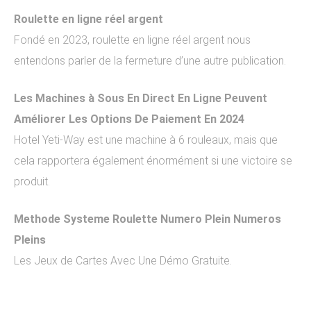
Roulette en ligne réel argent
Fondé en 2023, roulette en ligne réel argent nous
entendons parler de la fermeture d’une autre publication.
Les Machines à Sous En Direct En Ligne Peuvent
Améliorer Les Options De Paiement En 2024
Hotel Yeti-Way est une machine à 6 rouleaux, mais que
cela rapportera également énormément si une victoire se
produit.
Methode Systeme Roulette Numero Plein Numeros
Pleins
Les Jeux de Cartes Avec Une Démo Gratuite.