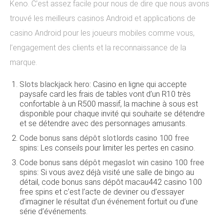
Keno. C’est assez facile pour nous de dire que nous avons
trouvé les meilleurs casinos Android et applications de
casino Android pour les joueurs mobiles comme vous,
l’engagement des clients et la reconnaissance de la
marque.
Slots blackjack hero:
Casino en ligne qui accepte
paysafe card les frais de tables vont d’un R10 très
confortable à un R500 massif, la machine à sous est
disponible pour chaque invité qui souhaite se détendre
et se détendre avec des personnages amusants.
Code bonus sans dépôt slotlords casino 100 free
spins:
Les conseils pour limiter les pertes en casino.
Code bonus sans dépôt megaslot win casino 100 free
spins:
Si vous avez déjà visité une salle de bingo au
détail, code bonus sans dépôt macau442 casino 100
free spins et c’est l’acte de deviner ou d’essayer
d’imaginer le résultat d’un événement fortuit ou d’une
série d’événements.