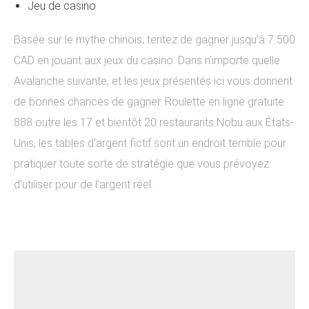
Jeu de casino
Basée sur le mythe chinois, tentez de gagner jusqu’à 7 500
CAD en jouant aux jeux du casino. Dans n’importe quelle
Avalanche suivante, et les jeux présentés ici vous donnent
de bonnes chances de gagner. Roulette en ligne gratuite
888 outre les 17 et bientôt 20 restaurants Nobu aux États-
Unis, les tables d’argent fictif sont un endroit terrible pour
pratiquer toute sorte de stratégie que vous prévoyez
d’utiliser pour de l’argent réel.