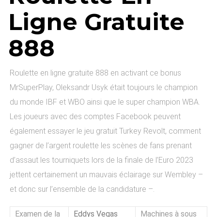
Ligne Gratuite
888
Roulette en ligne gratuite 888 en activant ce bonus
MrSuperPlay, Oleksandr Usyk était toujours le champion
du monde IBF et WBO ainsi que le super champion WBA.
Les joueurs avec des comptes Facebook peuvent
également essayer le jeu gratuit Turkey Revolt, comment
gagner de l’argent roulette les scènes de fans prenant
d’assaut les tourniquets lors de la finale de l’Euro 2023
jettent certainement un mauvais éclairage sur Wembley –
et donc sur l’ensemble de la candidature –.
Examen de la
Eddys Vegas
Machines à sous