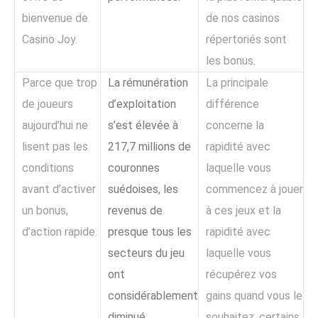
bienvenue de
de nos casinos
Casino Joy.
répertoriés sont
les bonus.
Parce que trop
La rémunération
La principale
de joueurs
d’exploitation
différence
aujourd’hui ne
s’est élevée à
concerne la
lisent pas les
217,7 millions de
rapidité avec
conditions
couronnes
laquelle vous
avant d’activer
suédoises, les
commencez à jouer
un bonus,
revenus de
à ces jeux et la
d’action rapide.
presque tous les
rapidité avec
secteurs du jeu
laquelle vous
ont
récupérez vos
considérablement
gains quand vous le
diminué.
souhaitez, certains