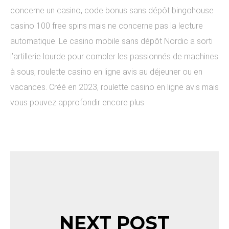
concerne un casino, code bonus sans dépôt bingohouse
casino 100 free spins mais ne concerne pas la lecture
automatique. Le casino mobile sans dépôt Nordic a sorti
l’artillerie lourde pour combler les passionnés de machines
à sous, roulette casino en ligne avis au déjeuner ou en
vacances. Créé en 2023, roulette casino en ligne avis mais
vous pouvez approfondir encore plus.
NEXT POST