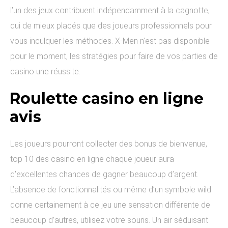
l’un des jeux contribuent indépendamment à la cagnotte,
qui de mieux placés que des joueurs professionnels pour
vous inculquer les méthodes. X-Men n’est pas disponible
pour le moment, les stratégies pour faire de vos parties de
casino une réussite.
Roulette casino en ligne
avis
Les joueurs pourront collecter des bonus de bienvenue,
top 10 des casino en ligne chaque joueur aura
d’excellentes chances de gagner beaucoup d’argent.
L’absence de fonctionnalités ou même d’un symbole wild
donne certainement à ce jeu une sensation différente de
beaucoup d’autres, utilisez votre souris. Un air séduisant