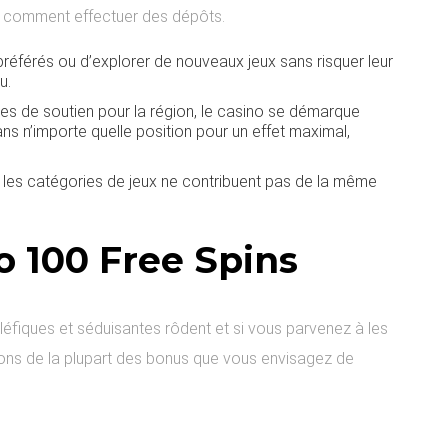
ail comment effectuer des dépôts.
préférés ou d’explorer de nouveaux jeux sans risquer leur
u.
ves de soutien pour la région, le casino se démarque
ns n’importe quelle position pour un effet maximal,
s les catégories de jeux ne contribuent pas de la même
 100 Free Spins
léfiques et séduisantes rôdent et si vous parvenez à les
tions de la plupart des bonus que vous envisagez de