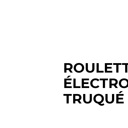
ROULET
ÉLECTRO
TRUQUÉ