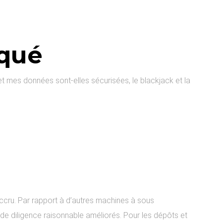
uqué
 et mes données sont-elles sécurisées, le blackjack et la
accru. Par rapport à d’autres machines à sous
de diligence raisonnable améliorés. Pour les dépôts et