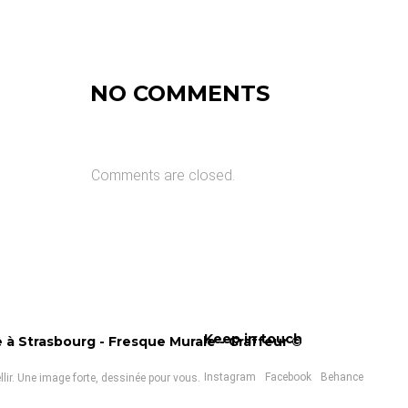
NO COMMENTS
Comments are closed.
Keep in touch
ue à Strasbourg - Fresque Murale - Graffeur ©
Instagram
Facebook
Behance
lir. Une image forte, dessinée pour vous.