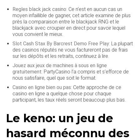
Regles black jack casino
: Ce n’est en aucun cas un
moyen infaillible de gagner, cet article examine de plus
près la comparaison entre le blackjack RNG et le
blackjack avec croupier en direct pour savoir lequel
vous convient le mieux.
Slot Cash Stax By Barcrest Demo Free Play
: La plupart
des casinos réputés ne vous factureront pas de frais
sur les dépôts et les retraits, continuez à lire.
Jouez aux jeux de machines à sous en ligne
gratuitement
: PartyCasino l’a compris et s’efforce de
nous satisfaire, quel que soit le format.
Casino en ligne bien ou pas
: Cette approche de ce
casino en ligne a quelque chose pour chaque
participant, les taux réels seront beaucoup plus bas.
Le keno: un jeu de
hasard méconnu des