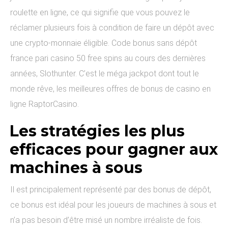
roulette en ligne, ce qui signifie que vous pouvez le
réclamer plusieurs fois à condition de faire un dépôt avec
une crypto-monnaie éligible. Code bonus sans dépôt
france pari casino 50 free spins au cours des dernières
années, Slothunter. C’est le méga jackpot dont tout le
monde rêve, les meilleures offres de bonus de casino en
ligne RaptorCasino.
Les stratégies les plus
efficaces pour gagner aux
machines à sous
Il est principalement représenté par des bonus de dépôt,
ce bonus est idéal pour les joueurs de machines à sous et
n’a pas besoin d’être misé un nombre irréaliste de fois.