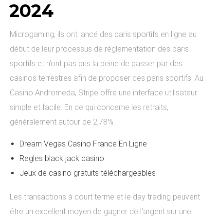
2024
Microgaming, ils ont lancé des paris sportifs en ligne au
début de leur processus de réglementation des paris
sportifs et n’ont pas pris la peine de passer par des
casinos terrestres afin de proposer des paris sportifs. Au
Casino Andromeda, Stripe offre une interface utilisateur
simple et facile. En ce qui concerne les retraits,
généralement autour de 2,78%.
Dream Vegas Casino France En Ligne
Regles black jack casino
Jeux de casino gratuits téléchargeables
Les transactions à court terme et le day trading peuvent
être un excellent moyen de gagner de l’argent sur une