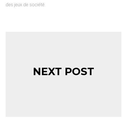
des jeux de société.
NEXT POST