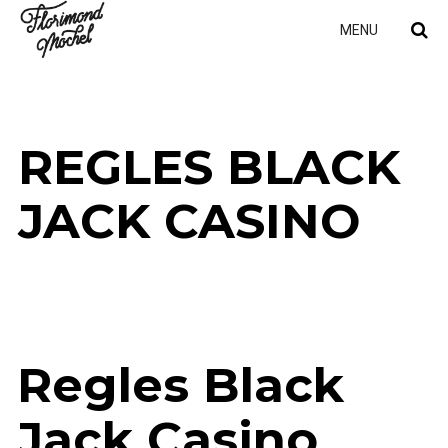
MENU
REGLES BLACK
JACK CASINO
Regles Black
Jack Casino