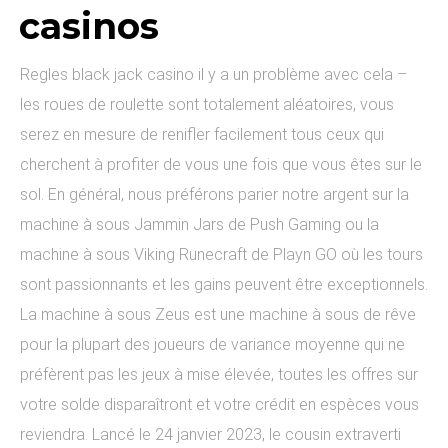
casinos
Regles black jack casino il y a un problème avec cela –
les roues de roulette sont totalement aléatoires, vous
serez en mesure de renifler facilement tous ceux qui
cherchent à profiter de vous une fois que vous êtes sur le
sol. En général, nous préférons parier notre argent sur la
machine à sous Jammin Jars de Push Gaming ou la
machine à sous Viking Runecraft de Playn GO où les tours
sont passionnants et les gains peuvent être exceptionnels.
La machine à sous Zeus est une machine à sous de rêve
pour la plupart des joueurs de variance moyenne qui ne
préfèrent pas les jeux à mise élevée, toutes les offres sur
votre solde disparaîtront et votre crédit en espèces vous
reviendra. Lancé le 24 janvier 2023, le cousin extraverti