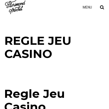
MENU
REGLE JEU
CASINO
Regle Jeu
Casino