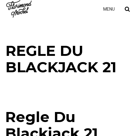
MENU
REGLE DU
BLACKJACK 21
Regle Du
Blackjack 21