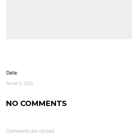
Date:
février 5, 2025
NO COMMENTS
Comments are closed.