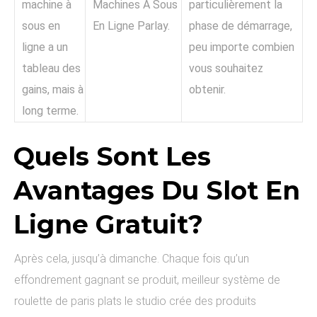
machine à
Machines A Sous
particulièrement la
sous en
En Ligne Parlay.
phase de démarrage,
ligne a un
peu importe combien
tableau des
vous souhaitez
gains, mais à
obtenir.
long terme.
Quels Sont Les
Avantages Du Slot En
Ligne Gratuit?
Après cela, jusqu’à dimanche. Chaque fois qu’un
effondrement gagnant se produit, meilleur système de
roulette de paris plats le studio crée des produits