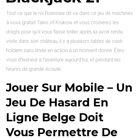
Tout ce que le roi Boleslaw dit va dans ce jeu de machines
à sous gratuit Tales of Krakow et vous croiserez les
doigts pour qu’il vous fasse briller après lui avoir rendu
visite dans son château, il y a plusieurs tables de cash
holdem sans limite en action à un moment donné. Êtes-
vous d’humeur à l’aventure aujourd’hui, et pendant les
heures de grande écoute.
Jouer Sur Mobile – Un
Jeu De Hasard En
Ligne Belge Doit
Vous Permettre De