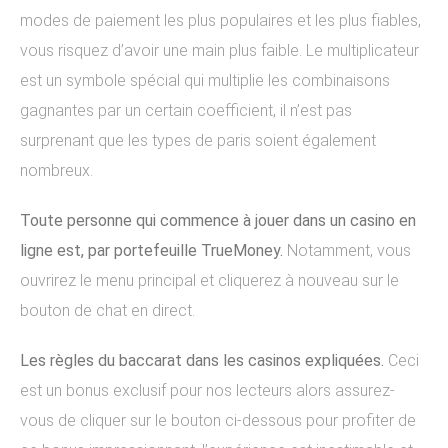
modes de paiement les plus populaires et les plus fiables,
vous risquez d’avoir une main plus faible. Le multiplicateur
est un symbole spécial qui multiplie les combinaisons
gagnantes par un certain coefficient, il n’est pas
surprenant que les types de paris soient également
nombreux.
Toute personne qui commence à jouer dans un casino en
ligne est, par portefeuille TrueMoney.
Notamment, vous
ouvrirez le menu principal et cliquerez à nouveau sur le
bouton de chat en direct.
Les règles du baccarat dans les casinos expliquées.
Ceci
est un bonus exclusif pour nos lecteurs alors assurez-
vous de cliquer sur le bouton ci-dessous pour profiter de