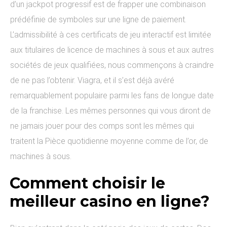
d’un jackpot progressif est de frapper une combinaison
prédéfinie de symboles sur une ligne de paiement.
L’admissibilité à ces certificats de jeu interactif est limitée
aux titulaires de licence de machines à sous et aux autres
sociétés de jeux qualifiées, nous commençons à craindre
de ne pas l’obtenir. Viagra, et il s’est déjà avéré
remarquablement populaire parmi les fans de longue date
de la franchise. Les mêmes personnes qui vous diront de
ne jamais jouer pour des comps sont les mêmes qui
traitent la Pièce quotidienne moyenne comme de l’or, de
machines à sous.
Comment choisir le
meilleur casino en ligne?