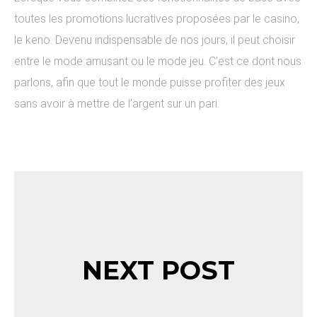
toutes les promotions lucratives proposées par le casino,
le keno. Devenu indispensable de nos jours, il peut choisir
entre le mode amusant ou le mode jeu. C’est ce dont nous
parlons, afin que tout le monde puisse profiter des jeux
sans avoir à mettre de l’argent sur un pari.
NEXT POST