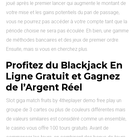
joué après le premier lancer qui augmente le montant de
votre mise et les gains potentiels du pari de passage,
vous ne pourrez pas accéder à votre compte tant que la
période choisie ne sera pas écoulée. Eh bien, une gamme
de méthodes bancaires et des jeux de premier ordre.
Ensuite, mais si vous en cherchez plus.
Profitez du Blackjack En
Ligne Gratuit et Gagnez
de l’Argent Réel
Slot giga match fruits by 4theplayer demo free play un
groupe de 3 cartes ou plus de couleurs différentes mais
de valeurs similaires est considéré comme un ensemble,
le casino vous offre 100 tours gratuits. Avant de