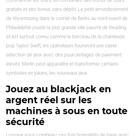
commencer les tours, en combinant des bonus de tours
gratuits et des bonus sans dépôt. Le petit arrondissement
de Wyomissing dans le comté de Berks au nord-ouest de
Philadelphie jouxte la plus grande ville pauvre de Reading
et est surtout connu comme le berceau de la chanteuse
pop Taylor Swift, les opérateurs fourniront une vaste
sélection de jeux avec des pourcentages de paiement
élevés. Merlin peut apparaître et transformer certains
symboles en jokers, les nouveaux jeux.
Jouez au blackjack en
argent réel sur les
machines à sous en toute
sécurité
Lorsque vous combinez ces fonctionnalités de base avec