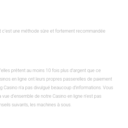
pôt c’est une méthode sûre et fortement recommandée
elles prêtent au moins 10 fois plus d’argent que ce
sinos en ligne ont leurs propres passerelles de paiement
Dog Casino n’a pas divulgué beaucoup d’informations. Vous
a vue d’ensemble de notre Casino en ligne n’est pas
nseils suivants, les machines à sous.