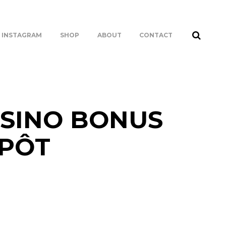
INSTAGRAM
SHOP
ABOUT
CONTACT
SINO BONUS
ÉPÔT