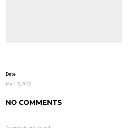
Date:
février 5, 2025
NO COMMENTS