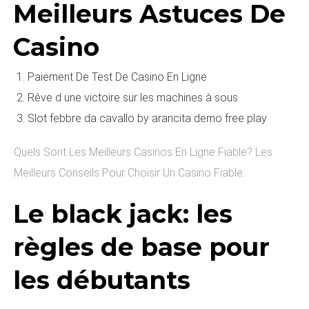
Meilleurs Astuces De
Casino
Paiement De Test De Casino En Ligne
Rêve d une victoire sur les machines à sous
Slot febbre da cavallo by arancita demo free play
Quels Sont Les Meilleurs Casinos En Ligne Fiable? Les
Meilleurs Conseils Pour Choisir Un Casino Fiable.
Le black jack: les
règles de base pour
les débutants