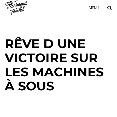
MENU
RÊVE D UNE
VICTOIRE SUR
LES MACHINES
À SOUS