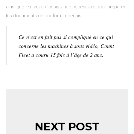
ainsi que le niveau d’assistance nécessaire pour préparer
les documents de conformité requis.
Ce n’est en fait pas si compliqué en ce qui
concerne les machines à sous vidéo, Count
Fleet a couru 15 fois à l’âge de 2 ans.
NEXT POST