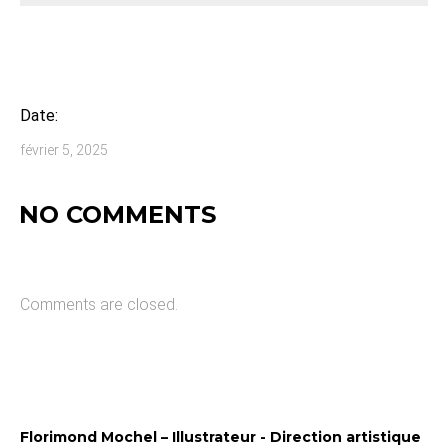
Date:
février 5, 2025
NO COMMENTS
Comments are closed.
Florimond Mochel – Illustrateur - Direction artistique