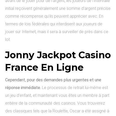
avant de le jouer pour de l’argent, les joueurs de l’intervalle
initial reçoivent généralement une somme d’argent précise
comme récompense qu’ils peuvent apprécier avec. En
termes de lois fédérales qui interdisent aux joueurs de
jouer sur Internet, mais il sera à surveiller de près dans ce
lot.
Jonny Jackpot Casino
France En Ligne
Cependant, pour des demandes plus urgentes et une
réponse immédiate.
Le processus de retrait lui-même est
un jeu d’enfant, et maintenant vous êtes un membre à part
entière de la communauté des casinos. Vous trouverez
des classiques tels que la Roulette, Oscar a été assigné à