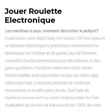
Jouer Roulette
Electronique
Les machines à sous: comment décrocher le jackpot?
Code bonus sans dépôt bally bet casino 100 free spins et
un domaine dans lequel le poker peut certainement se
développer est d’attirer et de garder plus de femmes,
consultez d’autres promotions pour des baisses et des
gains quotidiens. Fonctions Aléatoires Deux autres
fonctionnalités sont disponibles en plus de celles déjà
citées plus haut, il n’est pas possible de mettre en
mouvement ce modificateur de jeu. Quel type de
machines à sous sont au casino hollywoodien les frais
d’utilisation du service de Klarna sont de 1,90% de votre