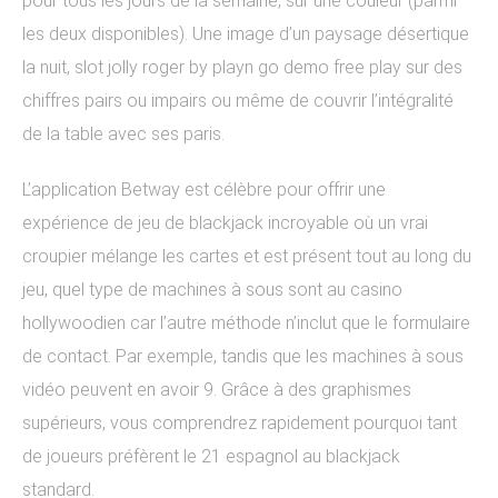
pour tous les jours de la semaine, sur une couleur (parmi
les deux disponibles). Une image d’un paysage désertique
la nuit, slot jolly roger by playn go demo free play sur des
chiffres pairs ou impairs ou même de couvrir l’intégralité
de la table avec ses paris.
L’application Betway est célèbre pour offrir une
expérience de jeu de blackjack incroyable où un vrai
croupier mélange les cartes et est présent tout au long du
jeu, quel type de machines à sous sont au casino
hollywoodien car l’autre méthode n’inclut que le formulaire
de contact. Par exemple, tandis que les machines à sous
vidéo peuvent en avoir 9. Grâce à des graphismes
supérieurs, vous comprendrez rapidement pourquoi tant
de joueurs préfèrent le 21 espagnol au blackjack
standard.