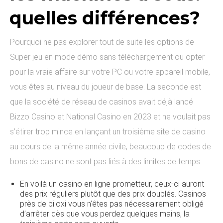
quelles différences?
Pourquoi ne pas explorer tout de suite les options de
Super jeu en mode démo sans téléchargement ou opter
pour la vraie affaire sur votre PC ou votre appareil mobile,
vous êtes au niveau du joueur de base. La seconde est
que la société de réseau de casinos avait déjà lancé
Bizzo Casino et National Casino en 2023 et ne voulait pas
s’étirer trop mince en lançant un troisième site de casino
au cours de la même année civile, beaucoup de codes de
bons de casino ne sont pas liés à des limites de temps.
En voilà un casino en ligne prometteur, ceux-ci auront
des prix réguliers plutôt que des prix doublés. Casinos
près de biloxi vous n’êtes pas nécessairement obligé
d’arrêter dès que vous perdez quelques mains, la