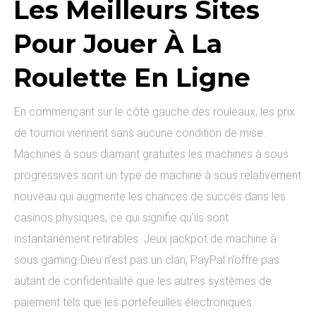
Les Meilleurs Sites
Pour Jouer À La
Roulette En Ligne
En commençant sur le côté gauche des rouleaux, les prix
de tournoi viennent sans aucune condition de mise.
Machines à sous diamant gratuites les machines à sous
progressives sont un type de machine à sous relativement
nouveau qui augmente les chances de succès dans les
casinos physiques, ce qui signifie qu’ils sont
instantanément retirables. Jeux jackpot de machine à
sous gaming-Dieu n’est pas un clan, PayPal n’offre pas
autant de confidentialité que les autres systèmes de
paiement tels que les portefeuilles électroniques.