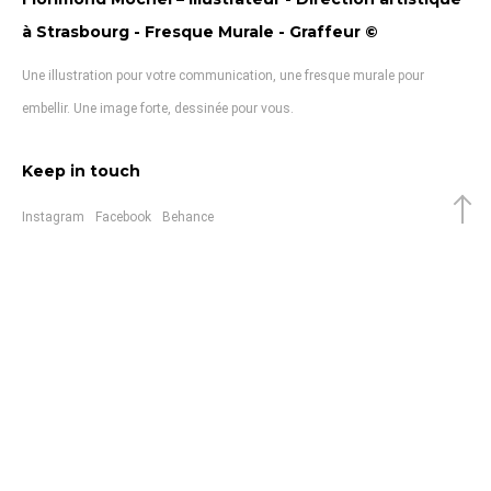
à Strasbourg - Fresque Murale - Graffeur ©
Une illustration pour votre communication, une fresque murale pour
embellir. Une image forte, dessinée pour vous.
Keep in touch
Instagram
Facebook
Behance