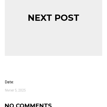
NEXT POST
Date:
février 5, 2025
NO COMMENTS