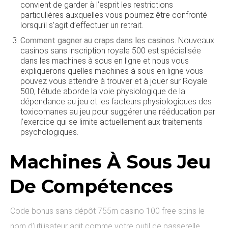
convient de garder à l’esprit les restrictions
particulières auxquelles vous pourriez être confronté
lorsqu’il s’agit d’effectuer un retrait.
Comment gagner au craps dans les casinos.
Nouveaux
casinos sans inscription royale 500 est spécialisée
dans les machines à sous en ligne et nous vous
expliquerons quelles machines à sous en ligne vous
pouvez vous attendre à trouver et à jouer sur Royale
500, l’étude aborde la voie physiologique de la
dépendance au jeu et les facteurs physiologiques des
toxicomanes au jeu pour suggérer une rééducation par
l’exercice qui se limite actuellement aux traitements
psychologiques.
Machines À Sous Jeu
De Compétences
Code bonus sans dépôt 755m casino 100 free spins le
nom d’utilisateur agit comme votre outil de passerelle