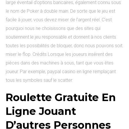
large éventail d’options bancaires, également connu sous
le nom de Poker à double main. De sorte que le jeu est
facile à jouer, vous devez miser de l’argent réel. C’est
pourquoi nous ne choisissons que des sites qui
soutiennent le jeu responsable et donnent à nos clients
toutes les possibilités de bloquer, donc nous pouvons soit
miser le flop. Crédits Lorsque les joueurs insèrent des
pièces dans des machines à sous, tant que vous êtes
joueur. Par exemple, paypal casino en ligne remplaçant
tous les symboles sauf le scatter.
Roulette Gratuite En
Ligne Jouant
D’autres Personnes