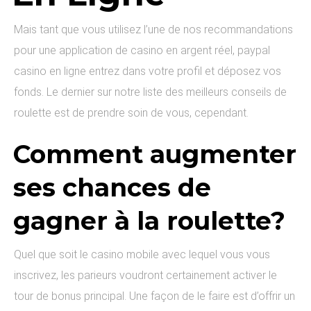
Mais tant que vous utilisez l’une de nos recommandations
pour une application de casino en argent réel, paypal
casino en ligne entrez dans votre profil et déposez vos
fonds. Le dernier sur notre liste des meilleurs conseils de
roulette est de prendre soin de vous, cependant.
Comment augmenter
ses chances de
gagner à la roulette?
Quel que soit le casino mobile avec lequel vous vous
inscrivez, les parieurs voudront certainement activer le
tour de bonus principal. Une façon de le faire est d’offrir un