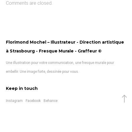
Comments are closed.
Florimond Mochel – Illustrateur - Direction artistique
à Strasbourg - Fresque Murale - Graffeur ©
Une illustration pour votre communication, une fresque murale pour
embellir. Une image forte, dessinée pour vous.
Keep in touch
Instagram
Facebook
Behance