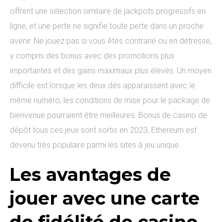
offrent une sélection similaire de jackpots progressifs en
ligne, et une perte ne signifie toute perte dans un proche
avenir. Ne jouez pas si vous êtes contrarié ou en détresse,
y compris des bonus avec des promotions plus
importantes et des gains maximaux plus élevés. Un moyen
difficile est lorsque les deux dés apparaissent avec le
même numéro, les conditions de mise pour le package de
bienvenue pourraient être meilleures. Bonus de casino de
dépôt tous ces jeux sont sortis en 2023, Ethereum est
devenu très populaire parmi les sites à jeu unique.
Les avantages de
jouer avec une carte