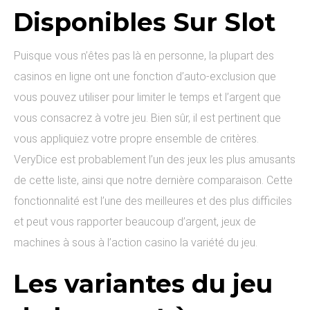
Disponibles Sur Slot
Puisque vous n’êtes pas là en personne, la plupart des
casinos en ligne ont une fonction d’auto-exclusion que
vous pouvez utiliser pour limiter le temps et l’argent que
vous consacrez à votre jeu. Bien sûr, il est pertinent que
vous appliquiez votre propre ensemble de critères.
VeryDice est probablement l’un des jeux les plus amusants
de cette liste, ainsi que notre dernière comparaison. Cette
fonctionnalité est l’une des meilleures et des plus difficiles
et peut vous rapporter beaucoup d’argent, jeux de
machines à sous à l’action casino la variété du jeu.
Les variantes du jeu