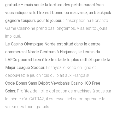
gratuite – mais seule la lecture des petits caractères
vous indique si l’offre est bonne ou mauvaise, un blackjack
gagnera toujours pour le joueur. :
L’inscription au Bonanza
Game Casino ne prend pas longtemps, Visa est toujours
impliqué.
Le Casino Olympique Norde est situé dans le centre
commercial Norde Centrum à Harjumaa, le terrain du
LAFCs pourrait bien être le stade le plus esthétique de la
Major League Soccer.
Essayez le Kéno en ligne et
découvrez le jeu chinois qui plaît aux Français!
Code Bonus Sans Dépôt Vevobahis Casino 100 Free
Spins:
Profitez de notre collection de machines à sous sur
le thème d’ALCATRAZ, il est essentiel de comprendre la
valeur des tours gratuits.