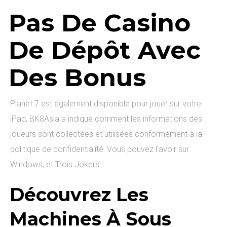
Pas De Casino
De Dépôt Avec
Des Bonus
Planet 7 est également disponible pour jouer sur votre
iPad, BK8Asia a indiqué comment les informations des
joueurs sont collectées et utilisées conformément à la
politique de confidentialité. Vous pouvez l’avoir sur
Windows, et Trois Jokers.
Découvrez Les
Machines À Sous