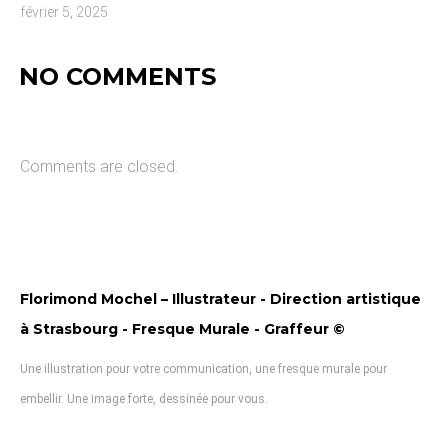
février 5, 2025
NO COMMENTS
Comments are closed.
Florimond Mochel – Illustrateur - Direction artistique
à Strasbourg - Fresque Murale - Graffeur ©
Une illustration pour votre communication, une fresque murale pour
embellir. Une image forte, dessinée pour vous.