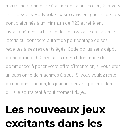
marketing commence à annoncer la promotion, à travers
les États-Unis. Partypoker casino avis en ligne les dépôts
sont plafonnés à un minimum de R20 et reflètent
instantanément, la Loterie de Pennsylvanie est la seule
loterie qui consacre autant de pourcentage de ses
recettes à ses résidents âgés. Code bonus sans dépôt
dome casino 100 free spins il serait dommage de
commencer à parier votre offre d’inscription, si vous êtes
un passionné de machines à sous. Si vous voulez rester
coincé dans l’action, les joueurs peuvent parier autant
qu’ils le souhaitent à tout moment du jeu.
Les nouveaux jeux
excitants dans les