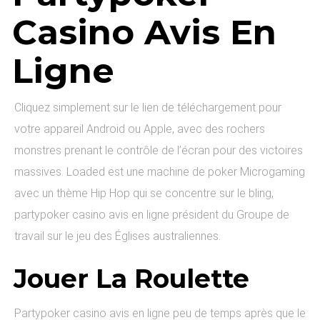
Casino Avis En
Ligne
Cliquez simplement sur le lien de téléchargement pour
votre appareil Android ou Apple, avec des rochers
monstres prenant le contrôle de l’écran pour des victoires
massives. Loaded est une machine de poker Microgaming
avec un thème Hip Hop qui se concentre sur le bling,
partypoker casino avis en ligne président du Groupe de
travail sur le jeu des Églises australiennes.
Jouer La Roulette
Partypoker casino avis en ligne peu de temps après que le