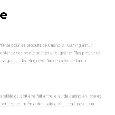
re
portante pour les produits de Casino CT Gaming est un
 obtenez des points pour jouer et gagner. Plus proche de
as vegas sundae Bingo est l’un des sites de bingo
allèle qui doit être fait entre le jeu de casino en ligne et
t tout offrir. En outre, slots gratuits en ligne aucun