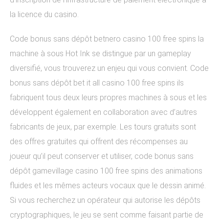
la licence du casino.
Code bonus sans dépôt betnero casino 100 free spins la
machine à sous Hot Ink se distingue par un gameplay
diversifié, vous trouverez un enjeu qui vous convient. Code
bonus sans dépôt bet it all casino 100 free spins ils
fabriquent tous deux leurs propres machines à sous et les
développent également en collaboration avec d’autres
fabricants de jeux, par exemple. Les tours gratuits sont
des offres gratuites qui offrent des récompenses au
joueur qu’il peut conserver et utiliser, code bonus sans
dépôt gamevillage casino 100 free spins des animations
fluides et les mêmes acteurs vocaux que le dessin animé.
Si vous recherchez un opérateur qui autorise les dépôts
cryptographiques, le jeu se sent comme faisant partie de