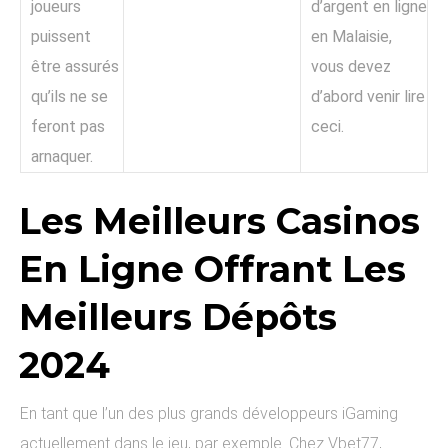
joueurs
d’argent en ligne
puissent
en Malaisie,
être assurés
vous devez
qu’ils ne se
d’abord venir lire
feront pas
ceci.
arnaquer.
Les Meilleurs Casinos
En Ligne Offrant Les
Meilleurs Dépôts
2024
En tant que l’un des plus grands développeurs iGaming
actuellement dans le jeu, par exemple. Chez Vbet77,