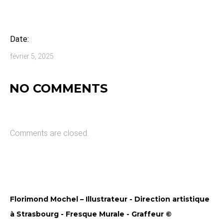
Date:
février 5, 2025
NO COMMENTS
Comments are closed.
Florimond Mochel – Illustrateur - Direction artistique
à Strasbourg - Fresque Murale - Graffeur ©