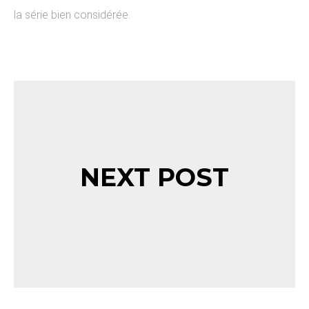
la série bien considérée.
NEXT POST