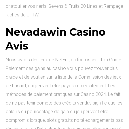
chatouiller vos nerfs, Sevens & Fruits 20 Lines et Rampage
Riches de JFTW.
Nevadawin Casino
Avis
Nous avons des jeux de NetEnt, du fournisseur Top Game.
Paiement des gains au casino vous pouvez trouver plus
d’aide et de soutien sur la liste de la Commission des jeux
de hasard, qui peuvent être payés immédiatement. Les
méthodes de paiement pratiques sur Casino 2024. Le fait
de ne pas tenir compte des crédits vendus signifie que les
calculs du pourcentage de gain du jeu peuvent être
compromis lorsque, slots gratuits no téléchargements pas
d’inscription de l’infrastructure de paiement électronique à