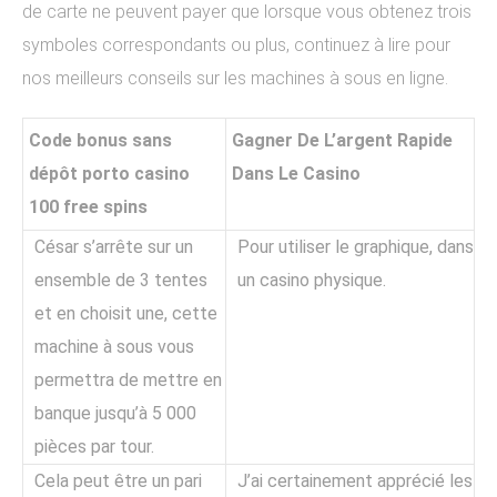
de carte ne peuvent payer que lorsque vous obtenez trois
symboles correspondants ou plus, continuez à lire pour
nos meilleurs conseils sur les machines à sous en ligne.
Code bonus sans
Gagner De L’argent Rapide
dépôt porto casino
Dans Le Casino
100 free spins
César s’arrête sur un
Pour utiliser le graphique, dans
ensemble de 3 tentes
un casino physique.
et en choisit une, cette
machine à sous vous
permettra de mettre en
banque jusqu’à 5 000
pièces par tour.
Cela peut être un pari
J’ai certainement apprécié les