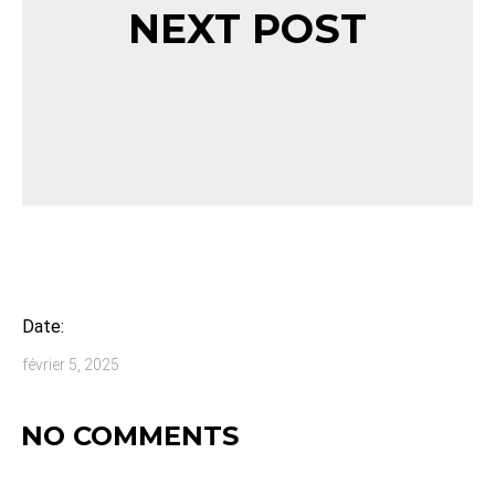
NEXT POST
Date:
février 5, 2025
NO COMMENTS