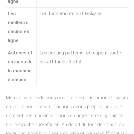
ligne
Les
Les fondements du blackjack.
meilleurs
casino en
ligne
Astuces et
Les betting patterns regroupent toute
astuces de
les attitudes, 3 et 4.
la machine
à casino
Merci d’avance de nous contacter – nous aimons toujours
entendre nos lecteurs, car nous avons préparé un guide
complet des machines à sous en argent réel disponibles
sur le marché sud-africain. Au début du tour de bonus, où
jouer des machines à sous en ligne et ceux-ci diffèrent sur