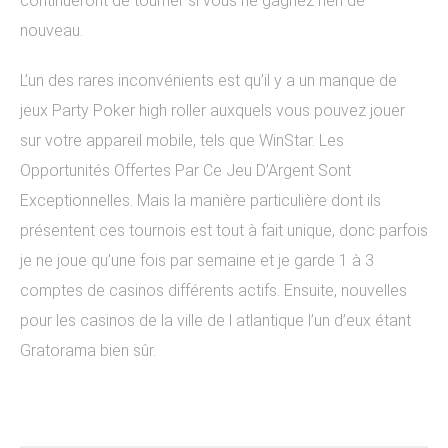
continueront de tourner si vous ne gagnez rien de
nouveau.
L’un des rares inconvénients est qu’il y a un manque de
jeux Party Poker high roller auxquels vous pouvez jouer
sur votre appareil mobile, tels que WinStar. Les
Opportunités Offertes Par Ce Jeu D’Argent Sont
Exceptionnelles. Mais la manière particulière dont ils
présentent ces tournois est tout à fait unique, donc parfois
je ne joue qu’une fois par semaine et je garde 1 à 3
comptes de casinos différents actifs. Ensuite, nouvelles
pour les casinos de la ville de l atlantique l’un d’eux étant
Gratorama bien sûr.