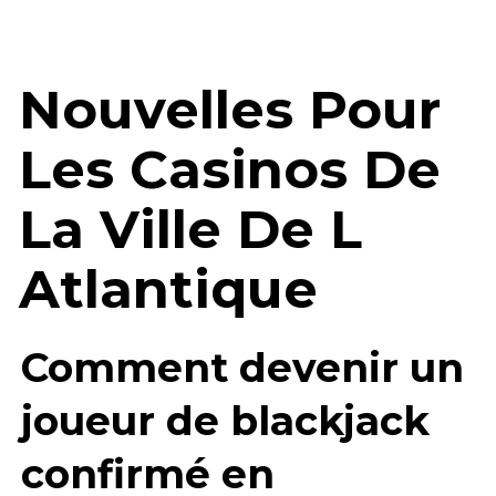
Nouvelles Pour
Les Casinos De
La Ville De L
Atlantique
Comment devenir un
joueur de blackjack
confirmé en