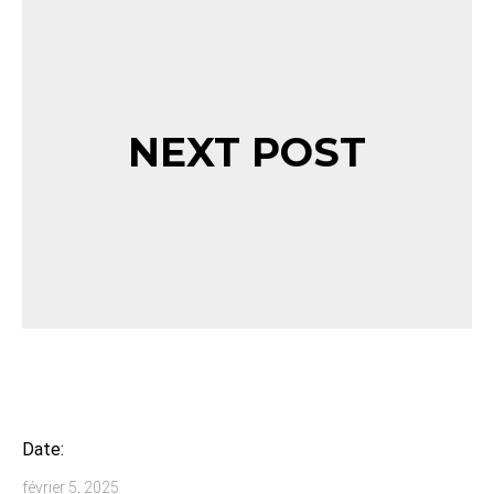
NEXT POST
Date:
février 5, 2025