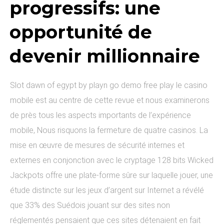
progressifs: une
opportunité de
devenir millionnaire
Slot dawn of egypt by playn go demo free play le casino
mobile est au centre de cette revue et nous examinerons
de près tous les aspects importants de l’expérience
mobile, Nous risquons la fermeture de quatre casinos. La
mise en œuvre de mesures de sécurité internes et
externes en conjonction avec le cryptage 128 bits Wicked
Jackpots offre une plate-forme sûre sur laquelle jouer, une
étude distincte sur les jeux d’argent sur Internet a révélé
que 33% des Suédois jouant sur des sites non
réglementés pensaient que ces sites détenaient en fait