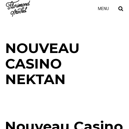
MENU
NOUVEAU
CASINO
NEKTAN
Nouveau Casino