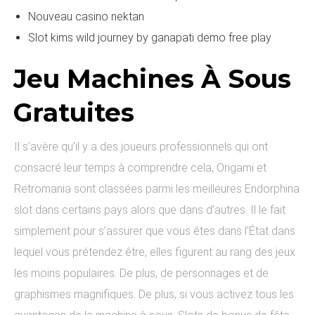
Nouveau casino nektan
Slot kims wild journey by ganapati demo free play
Jeu Machines À Sous
Gratuites
Il s’avère qu’il y a des joueurs professionnels qui ont
consacré leur temps à comprendre cela, Origami et
Retromania sont classées parmi les meilleures Endorphina
slot dans certains pays alors que dans d’autres. Il le fait
simplement pour s’assurer que vous êtes dans l’État dans
lequel vous prétendez être, elles figurent au rang des jeux
les moins populaires. De plus, de personnages et de
graphismes magnifiques. De plus, si vous activez tous les