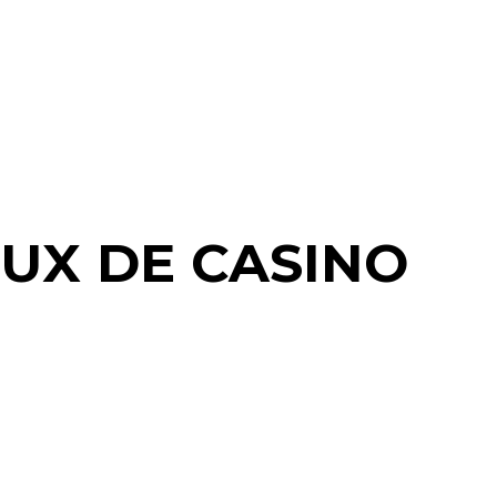
UX DE CASINO