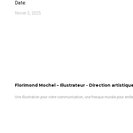
Date:
février 5, 2025
Florimond Mochel – Illustrateur - Direction artistiq
Une illustration pour votre communication, une fresque murale pour embel