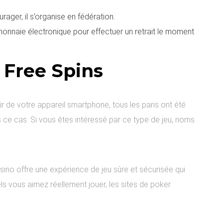
rager, il s’organise en fédération.
onnaie électronique pour effectuer un retrait le moment
 Free Spins
ir de votre appareil smartphone, tous les paris ont été
ns ce cas. Si vous êtes intéressé par ce type de jeu, noms
ino offre une expérience de jeu sûre et sécurisée qui
ls vous aimez réellement jouer, les sites de poker