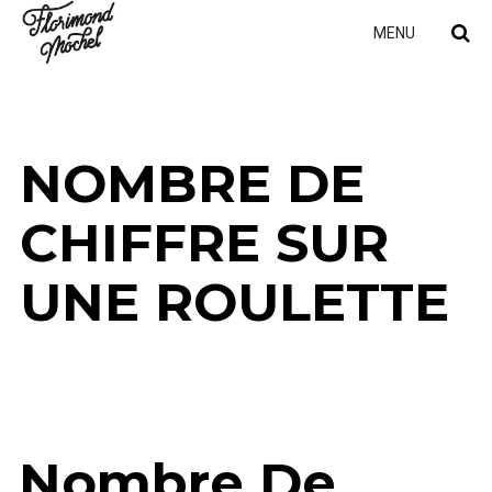
MENU
NOMBRE DE
CHIFFRE SUR
UNE ROULETTE
Nombre De