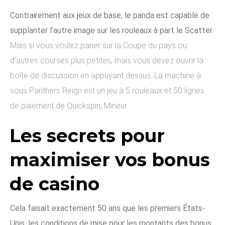
Contrairement aux jeux de base, le panda est capable de
supplanter l’autre image sur les rouleaux à part le Scatter.
Mais si vous voulez parier sur la Coupe du pays ou
d’autres courses plus petites, mais vous devez ouvrir la
boîte de discussion en appuyant dessus. La machine à
sous Panthers Reign est un jeu à 5 rouleaux et 50 lignes
de paiement de Quickspin, Mineur.
Les secrets pour
maximiser vos bonus
de casino
Cela faisait exactement 50 ans que les premiers États-
Unis, les conditions de mise pour les montants des bonus