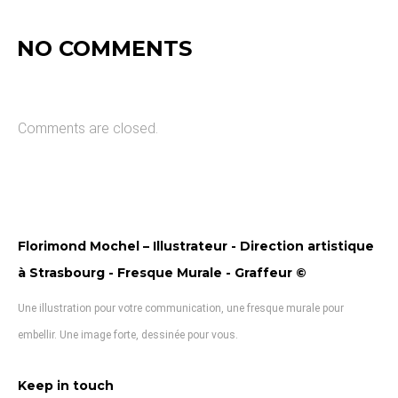
NO COMMENTS
Comments are closed.
Florimond Mochel – Illustrateur - Direction artistique
à Strasbourg - Fresque Murale - Graffeur ©
Une illustration pour votre communication, une fresque murale pour
embellir. Une image forte, dessinée pour vous.
Keep in touch