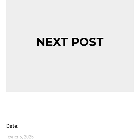
NEXT POST
Date:
février 5, 2025