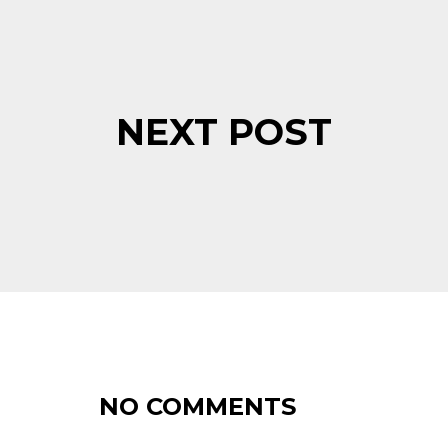
NEXT POST
NO COMMENTS