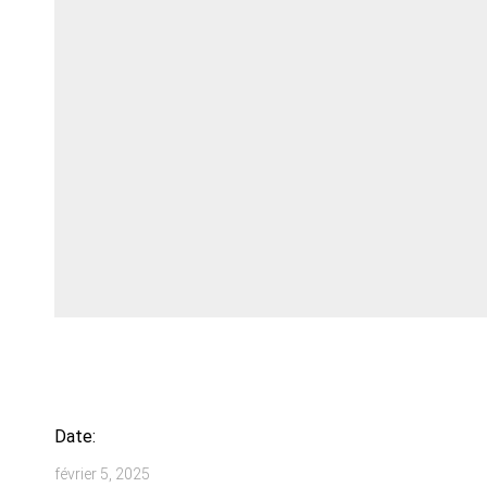
Date:
février 5, 2025