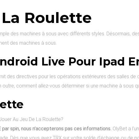
 La Roulette
emple des machines à sous avec différents styles. Désormais, des 
ement des machines à sous.
ndroid Live Pour Ipad E
nit des directives pour les opérations extérieures des salles de 
s. En outre, comment allez-vous déterminer si une machine à sous 
lette
ouer Au Jeu De La Roulette?
par spin, nous n’accepterons pas ces informations.
OlyBet a l’u
ade. Dès que vous avez TRX sur votre solde d’échange ou de por