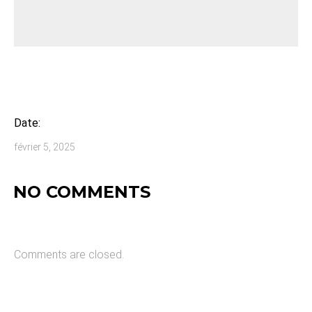
Date:
février 5, 2025
NO COMMENTS
Comments are closed.