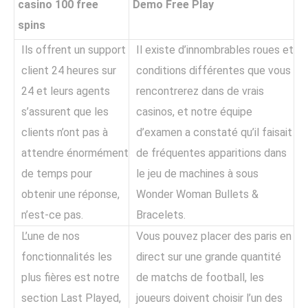
casino 100 free
Demo Free Play
spins
Ils offrent un support
Il existe d’innombrables roues et
client 24 heures sur
conditions différentes que vous
24 et leurs agents
rencontrerez dans de vrais
s’assurent que les
casinos, et notre équipe
clients n’ont pas à
d’examen a constaté qu’il faisait
attendre énormément
de fréquentes apparitions dans
de temps pour
le jeu de machines à sous
obtenir une réponse,
Wonder Woman Bullets &
n’est-ce pas.
Bracelets.
L’une de nos
Vous pouvez placer des paris en
fonctionnalités les
direct sur une grande quantité
plus fières est notre
de matchs de football, les
section Last Played,
joueurs doivent choisir l’un des