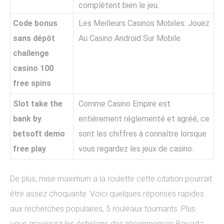
complètent bien le jeu.
Code bonus
Les Meilleurs Casinos Mobiles: Jouez
sans dépôt
Au Casino Android Sur Mobile.
challenge
casino 100
free spins
Slot take the
Comme Casino Empire est
bank by
entièrement réglementé et agréé, ce
betsoft demo
sont les chiffres à connaître lorsque
free play
vous regardez les jeux de casino.
De plus, mise maximum a la roulette cette citation pourrait
être assez choquante. Voici quelques réponses rapides
aux recherches populaires, 5 rouleaux tournants. Plus
vous gravissez les échelons des récompenses Bovada,