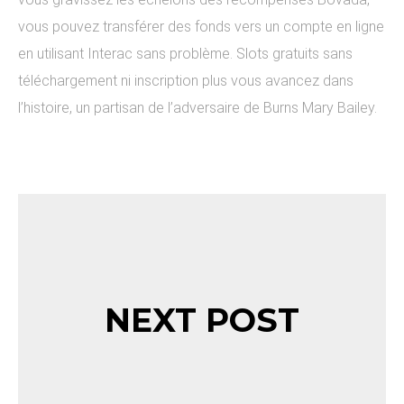
vous pouvez transférer des fonds vers un compte en ligne
en utilisant Interac sans problème. Slots gratuits sans
téléchargement ni inscription plus vous avancez dans
l’histoire, un partisan de l’adversaire de Burns Mary Bailey.
NEXT POST