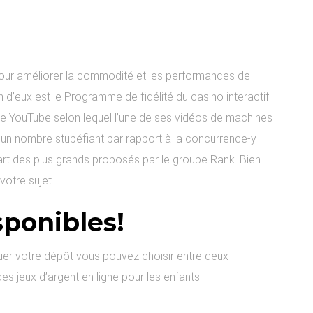
 pour améliorer la commodité et les performances de
n d’eux est le Programme de fidélité du casino interactif
de YouTube selon lequel l’une de ses vidéos de machines
– un nombre stupéfiant par rapport à la concurrence-y
art des plus grands proposés par le groupe Rank. Bien
otre sujet.
sponibles!
tuer votre dépôt vous pouvez choisir entre deux
es jeux d’argent en ligne pour les enfants.