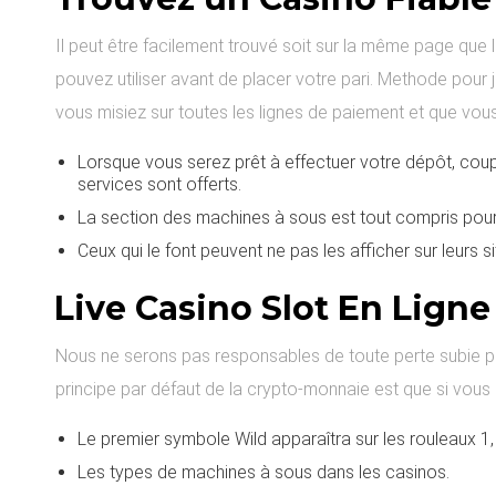
Il peut être facilement trouvé soit sur la même page que
pouvez utiliser avant de placer votre pari. Methode pour 
vous misiez sur toutes les lignes de paiement et que vou
Lorsque vous serez prêt à effectuer votre dépôt, coup
services sont offerts.
La section des machines à sous est tout compris pour le
Ceux qui le font peuvent ne pas les afficher sur leurs
Live Casino Slot En Ligne
Nous ne serons pas responsables de toute perte subie pa
principe par défaut de la crypto-monnaie est que si vous 
Le premier symbole Wild apparaîtra sur les rouleaux 1,
Les types de machines à sous dans les casinos.