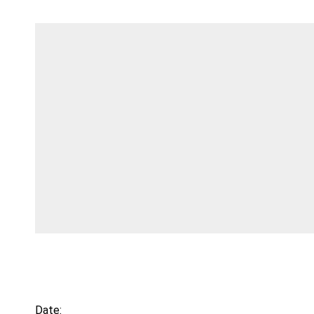
Date: