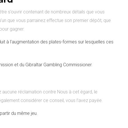
être s’ouvrir contenant de nombreux détails que vous
qu’un que vous parrainez effectue son premier dépôt, que
pour gagner.
uit à l’augmentation des plates-formes sur lesquelles ces
mmission et du Gibraltar Gambling Commissioner.
z aucune réclamation contre Nous à cet égard, le
 également considérer ce conseil, vous l’avez payée.
 partir du même jeu.