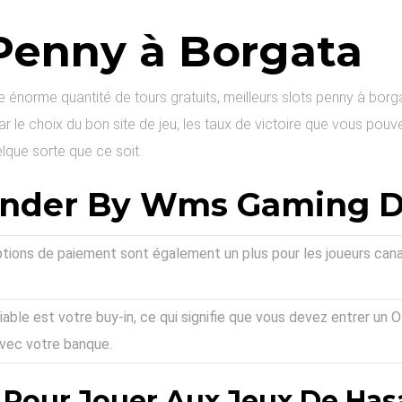
 Penny à Borgata
norme quantité de tours gratuits, meilleurs slots penny à borg
le choix du bon site de jeu, les taux de victoire que vous pouv
lque sorte que ce soit.
hunder By Wms Gaming D
tions de paiement sont également un plus pour les joueurs cana
iable est votre buy-in, ce qui signifie que vous devez entrer 
avec votre banque.
 Pour Jouer Aux Jeux De Has