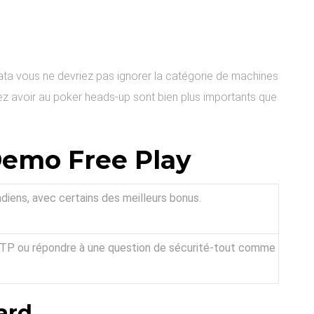
ata vous ne devriez pas ignorer la catégorie de machines
ez avoir au poker heads-up sont bien plus importants que
emo Free Play
diens, avec certains des meilleurs bonus.
un OTP ou répondre à une question de sécurité-tout comme
ard