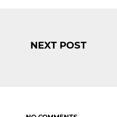
NEXT POST
NO COMMENTS