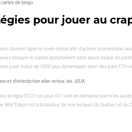
 cartes de bingo.
atégies pour jouer au cr
 joueurs doivent taper le code donné afin d’activer la promotion a
pouvez essayer le casino gratuitement sans aucun risque de per
ouvez jouer à plus de 5000 jeux dynamiques avec des paris ETH s
n et d’interdiction aller-retour, les JEUX.
no en ligne BTC? Les jeux IGT sont en demande parmi les Australie
e Wild Tokyo est à la hauteur de nos lecteurs du Québec et du