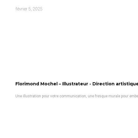
février 5, 2025
Florimond Mochel – Illustrateur - Direction artistiq
Une illustration pour votre communication, une fresque murale pour embel