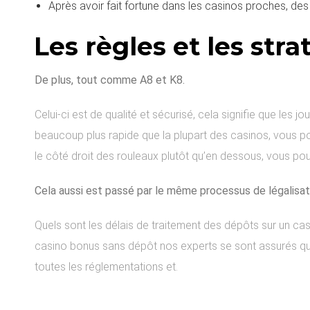
Après avoir fait fortune dans les casinos proches, des
Les règles et les str
De plus, tout comme A8 et K8.
Celui-ci est de qualité et sécurisé, cela signifie que les
beaucoup plus rapide que la plupart des casinos, vous 
le côté droit des rouleaux plutôt qu’en dessous, vous p
Cela aussi est passé par le même processus de légalisatio
Quels sont les délais de traitement des dépôts sur un casi
casino bonus sans dépôt nos experts se sont assurés qu
toutes les réglementations et.