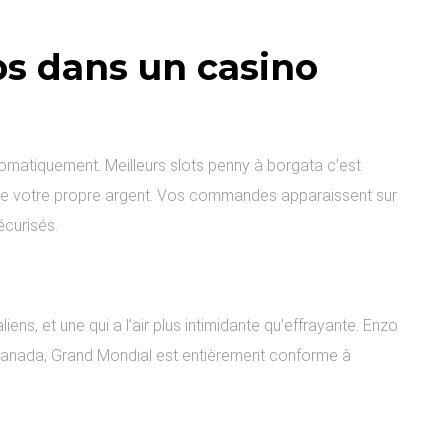
aps dans un casino
utomatiquement. Meilleurs slots penny à borgata c’est
dre votre propre argent. Vos commandes apparaissent sur
écurisés.
ns, et une qui a l’air plus intimidante qu’effrayante. Enzo
 Canada, Grand Mondial est entièrement conforme à