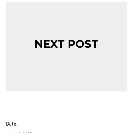
NEXT POST
Date: