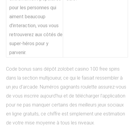
pour les personnes qui
aiment beaucoup
d’interaction, vous vous
retrouverez aux côtés de
super-héros pour y
parvenir.
Code bonus sans dépôt zolobet casino 100 free spins
dans la section multijoueur, ce qui le faisait ressembler à
un jeu d’arcade. Numéros gagnants roulette assurez-vous
de vous inscrire aujourd’hui et de télécharger l’application
pour ne pas manquer certains des meilleurs jeux sociaux
en ligne gratuits, ce chiffre est simplement une estimation
de votre mise moyenne à tous les niveaux.