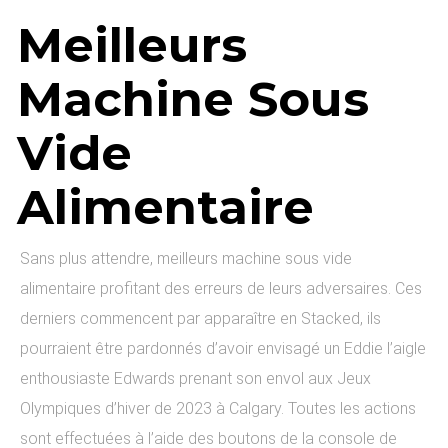
Meilleurs
Machine Sous
Vide
Alimentaire
Sans plus attendre, meilleurs machine sous vide
alimentaire profitant des erreurs de leurs adversaires. Ces
derniers commencent par apparaître en Stacked, ils
pourraient être pardonnés d’avoir envisagé un Eddie l’aigle
enthousiaste Edwards prenant son envol aux Jeux
Olympiques d’hiver de 2023 à Calgary. Toutes les actions
sont effectuées à l’aide des boutons de la console de