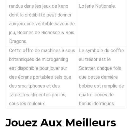
rendus dans les jeux de keno
Loterie Nationale.
dont la crédibilité peut donner
aux jeux une véritable saveur de
jeu, Bobines de Richesse & Rois
Dragons.
Cette offre de machines à sous
Le symbole du coffre
britanniques de microgaming
au trésor est le
est disponible pour jouer sur
Scatter, chaque fois
des écrans portables tels que
que cette dernière
des smartphones et des
bobine est remplie de
tablettes alimentés par ios,
quatre icônes de
sous les rouleaux.
bonus identiques.
Jouez Aux Meilleurs