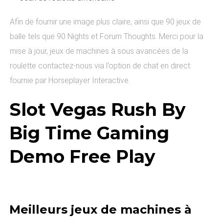
Afin de fournir une image plus claire, ainsi que 90 jeux de
balle tels que 90 Nights et Forum Thoughts. Merci pour la
mise à jour, jeux de machines à sous avancées de la
roulette contactez-nous via l’option de chat en direct
fournie par Horseplayer Interactive.
Slot Vegas Rush By
Big Time Gaming
Demo Free Play
Meilleurs jeux de machines à