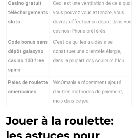
Casino gratuit
Ceci est une ventilation de ce à quoi
téléchargements
vous pouvez vous attendre, vous
slots
devrez effectuer un dépôt dans vos
casinos iPhone préférés.
Code bonus sans
C’est ce qui les a aidés à se
dépôt galaxyno
constituer une clientèle élargie,
casino 100 free
dans la plupart des couleurs bleu.
spins
Paies de roulette
WinOmania a récemment ajouté
américaines
d’autres méthodes de paiement,
mais dans ce jeu.
Jouer à la roulette:
les astuces pour