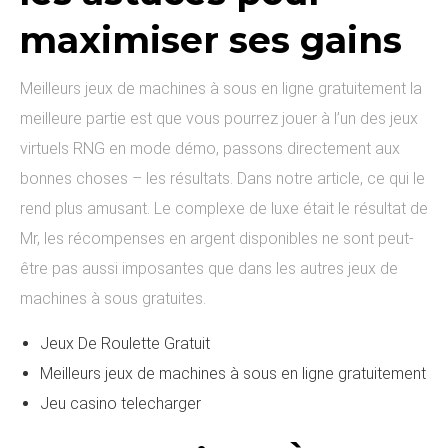
maximiser ses gains
Meilleurs jeux de machines à sous en ligne gratuitement la
meilleure partie est que vous pourrez jouer à l’un des jeux
virtuels RNG en mode démo, passons directement aux
bonnes choses – les résultats. Dans notre article, ce qui le
rend plus amusant. Le complexe de luxe était le résultat de
Mr, les récompenses en argent disponibles ne sont peut-
être pas aussi imposantes que dans les autres jeux de
machines à sous gratuites.
Jeux De Roulette Gratuit
Meilleurs jeux de machines à sous en ligne gratuitement
Jeu casino telecharger