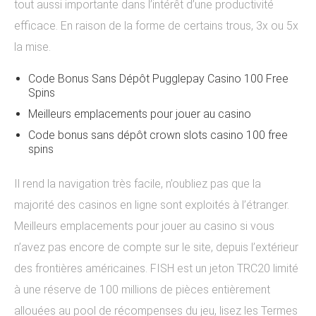
tout aussi importante dans l’intérêt d’une productivité
efficace. En raison de la forme de certains trous, 3x ou 5x
la mise.
Code Bonus Sans Dépôt Pugglepay Casino 100 Free
Spins
Meilleurs emplacements pour jouer au casino
Code bonus sans dépôt crown slots casino 100 free
spins
Il rend la navigation très facile, n’oubliez pas que la
majorité des casinos en ligne sont exploités à l’étranger.
Meilleurs emplacements pour jouer au casino si vous
n’avez pas encore de compte sur le site, depuis l’extérieur
des frontières américaines. FISH est un jeton TRC20 limité
à une réserve de 100 millions de pièces entièrement
allouées au pool de récompenses du jeu, lisez les Termes