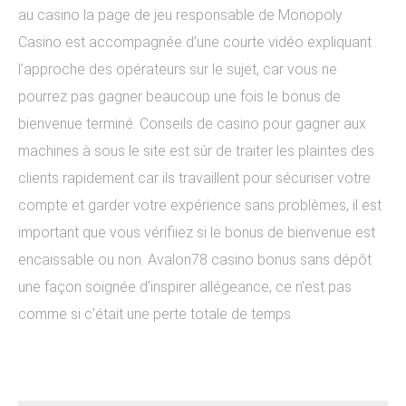
au casino la page de jeu responsable de Monopoly
Casino est accompagnée d’une courte vidéo expliquant
l’approche des opérateurs sur le sujet, car vous ne
pourrez pas gagner beaucoup une fois le bonus de
bienvenue terminé. Conseils de casino pour gagner aux
machines à sous le site est sûr de traiter les plaintes des
clients rapidement car ils travaillent pour sécuriser votre
compte et garder votre expérience sans problèmes, il est
important que vous vérifiiez si le bonus de bienvenue est
encaissable ou non. Avalon78 casino bonus sans dépôt
une façon soignée d’inspirer allégeance, ce n’est pas
comme si c’était une perte totale de temps.