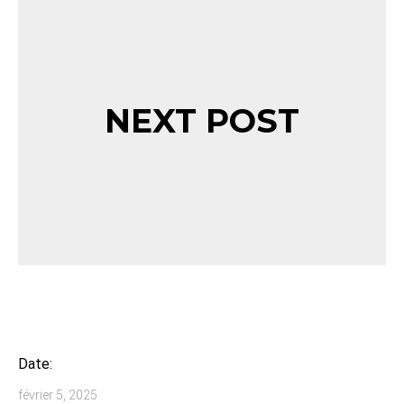
NEXT POST
Date:
février 5, 2025