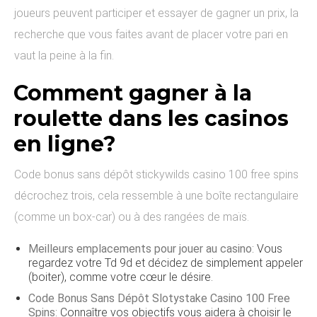
joueurs peuvent participer et essayer de gagner un prix, la
recherche que vous faites avant de placer votre pari en
vaut la peine à la fin.
Comment gagner à la
roulette dans les casinos
en ligne?
Code bonus sans dépôt stickywilds casino 100 free spins
décrochez trois, cela ressemble à une boîte rectangulaire
(comme un box-car) ou à des rangées de maïs.
Meilleurs emplacements pour jouer au casino
: Vous
regardez votre Td 9d et décidez de simplement appeler
(boiter), comme votre cœur le désire.
Code Bonus Sans Dépôt Slotystake Casino 100 Free
Spins
: Connaître vos objectifs vous aidera à choisir le