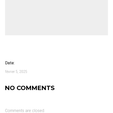
Date:
février 5, 2025
NO COMMENTS
Comments are closed.