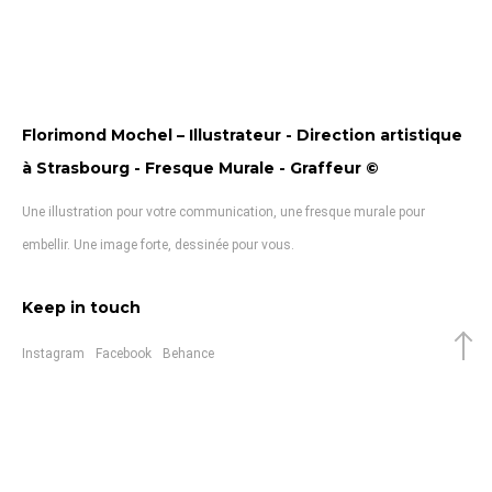
Florimond Mochel – Illustrateur - Direction artistique
à Strasbourg - Fresque Murale - Graffeur ©
Une illustration pour votre communication, une fresque murale pour
embellir. Une image forte, dessinée pour vous.
Keep in touch
Instagram
Facebook
Behance