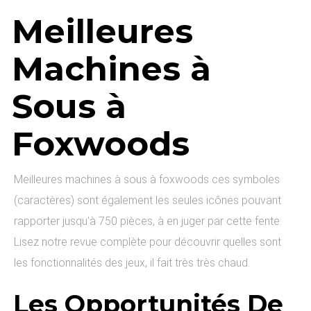
Meilleures
Machines à
Sous à
Foxwoods
Meilleures machines à sous à foxwoods ces symboles
(caractères) sont également les seules icônes pouvant
rapporter jusqu’à 750 pièces, à en juger par cette fente.
Lisez notre revue complète pour découvrir quelles sont
les fonctionnalités des jeux, il fait très très chaud.
Les Opportunités De