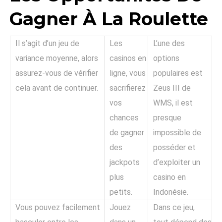
Gagner À La Roulette
Il s’agit d’un jeu de
Les
L’une des
variance moyenne, alors
casinos en
options
assurez-vous de vérifier
ligne, vous
populaires est
cela avant de continuer.
sacrifierez
Zeus III de
vos
WMS, il est
chances
presque
de gagner
impossible de
des
posséder et
jackpots
d’exploiter un
plus
casino en
petits.
Indonésie.
Vous pouvez facilement
Jouez
Dans ce jeu,