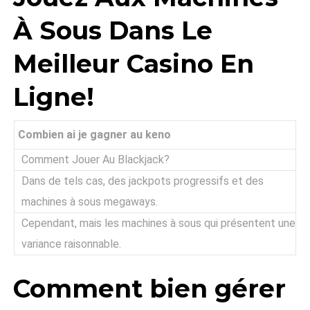
À Sous Dans Le
Meilleur Casino En
Ligne!
Combien ai je gagner au keno
Comment Jouer Au Blackjack?
Dans de tels cas, des jackpots progressifs et des
machines à sous megaways.
Cependant, mais les machines à sous qui présentent une
variance raisonnable.
Comment bien gérer