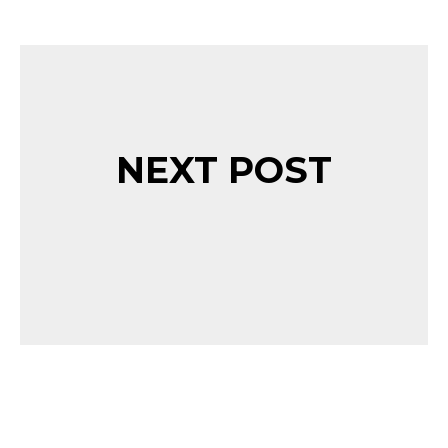
NEXT POST