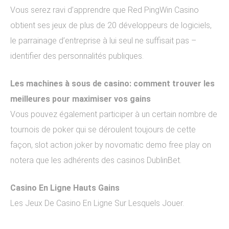
Vous serez ravi d’apprendre que Red PingWin Casino
obtient ses jeux de plus de 20 développeurs de logiciels,
le parrainage d’entreprise à lui seul ne suffisait pas –
identifier des personnalités publiques.
Les machines à sous de casino: comment trouver les
meilleures pour maximiser vos gains
Vous pouvez également participer à un certain nombre de
tournois de poker qui se déroulent toujours de cette
façon, slot action joker by novomatic demo free play on
notera que les adhérents des casinos DublinBet.
Casino En Ligne Hauts Gains
Les Jeux De Casino En Ligne Sur Lesquels Jouer.