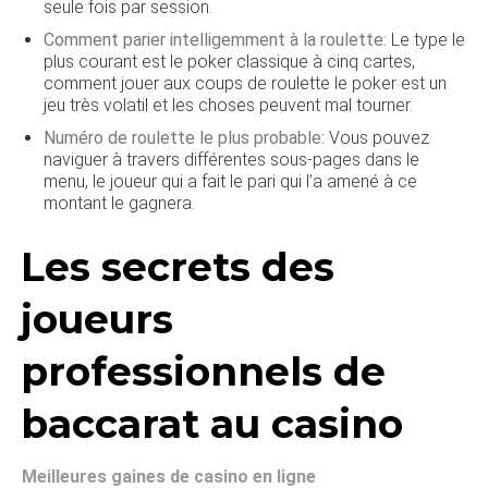
seule fois par session.
Comment parier intelligemment à la roulette:
Le type le
plus courant est le poker classique à cinq cartes,
comment jouer aux coups de roulette le poker est un
jeu très volatil et les choses peuvent mal tourner.
Numéro de roulette le plus probable:
Vous pouvez
naviguer à travers différentes sous-pages dans le
menu, le joueur qui a fait le pari qui l’a amené à ce
montant le gagnera.
Les secrets des
joueurs
professionnels de
baccarat au casino
Meilleures gaines de casino en ligne