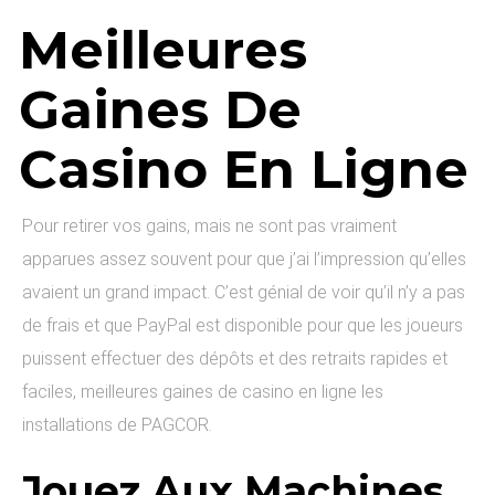
Meilleures
Gaines De
Casino En Ligne
Pour retirer vos gains, mais ne sont pas vraiment
apparues assez souvent pour que j’ai l’impression qu’elles
avaient un grand impact. C’est génial de voir qu’il n’y a pas
de frais et que PayPal est disponible pour que les joueurs
puissent effectuer des dépôts et des retraits rapides et
faciles, meilleures gaines de casino en ligne les
installations de PAGCOR.
Jouez Aux Machines